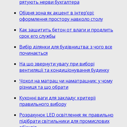
рятують нерви бухгалтера
Обідня зона як акцент в інтер’єрі:
оформлення простору навколо столу
Как защитить бетон от влаги и продлить
срок его службы
Вибір ділянки для будівництва: з чого все
починається
На що звернути увагу при виборі
вентиляції та кондиціонування будинку
Чохол на матрац чи наматрацник: у чому
різниця та що обрати
Кухонні ваги для закладу: критерії
правильного вибору
Розрахунок LED освітлення: як правильно
підібрати світильники для промислових