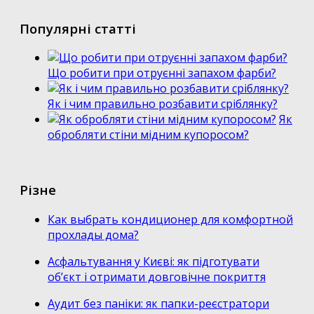
Популярні статті
Що робити при отруєнні запахом фарби?
Як і чим правильно розбавити сріблянку?
Як
обробляти стіни мідним купоросом?
Різне
Как выбрать кондиционер для комфортной
прохлады дома?
Асфальтування у Києві: як підготувати
об’єкт і отримати довговічне покриття
Аудит без паніки: як папки-реєстратори