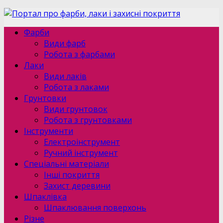
Фарби
Види фарб
Робота з фарбами
Лаки
Види лаків
Робота з лаками
Грунтовки
Види грунтовок
Робота з грунтовками
Інструменти
Електроінструмент
Ручний інструмент
Спеціальні матеріали
Інші покриття
Захист деревини
Шпаклівка
Шпаклювання поверхонь
Різне