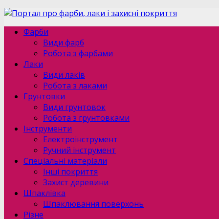
Фарби
Види фарб
Робота з фарбами
Лаки
Види лаків
Робота з лаками
Грунтовки
Види грунтовок
Робота з грунтовками
Інструменти
Електроінструмент
Ручний інструмент
Спеціальні матеріали
Інші покриття
Захист деревини
Шпаклівка
Шпаклювання поверхонь
Різне