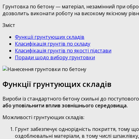
Грунтовка по бетону — матеріал, незамінний при обро
дозволить виконати роботу на високому якісному рівні
Зміст
Функції грунтующих складів
Класифікація грунтів по складу
Класифікація грунтів по якості підстави
Поради щодо вибору грунтовки
Функції грунтующих складів
Вироби із стандартного бетону схильні до поступового
або уповільнити вплив зовнішнього середовища.
Можливості грунтующих складів:
Грунт забезпечує однорідність покриття, тому що
оздоблювальні матеріали, в тому числі шпаклівку, л