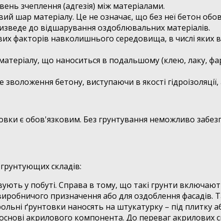
вень зчеплення (адгезія) між матеріалами.
ий шар матеріалу. Це не означає, що без неї бетон обо
изведе до відшарування оздоблювальних матеріалів.
 факторів навколишнього середовища, в числі яких воло
атеріалу, що наноситься в подальшому (клею, лаку, фа
 зволоження бетону, виступаючи в якості гідроізоляції, а
вки є обов'язковим. Без грунтування неможливо забезп
грунтующих складів:
вують у побуті. Справа в тому, що такі грунти включают
виробничого призначення або для оздоблення фасадів. Т
рольні ґрунтовки наносять на штукатурку – під плитку а
нові акрилового компонента. До переваг акрилових скл