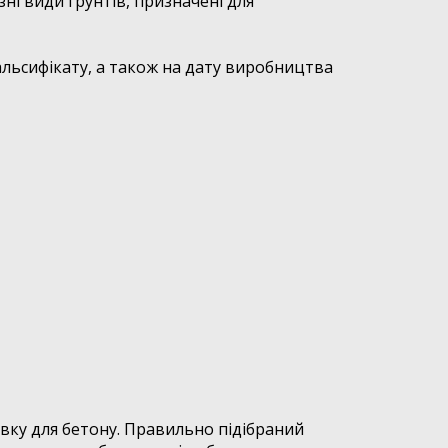
і види грунтів, призначені для
фальсифікату, а також на дату виробництва
овку для бетону. Правильно підібраний