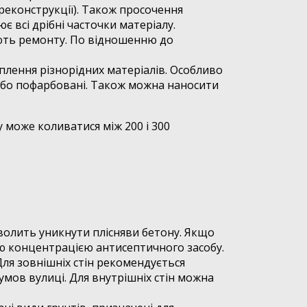
реконструкції). Також просочення
є всі дрібні часточки матеріалу.
ають ремонту. По відношенню до
плення різнорідних матеріалів. Особливо
 або пофарбовані. Також можна наносити
у може коливатися між 200 і 300
волить уникнути плісняви бетону. Якщо
ою концентрацією антисептичного засобу.
Для зовнішніх стін рекомендується
умов вулиці. Для внутрішніх стін можна