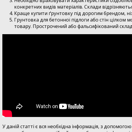
Необхідно враховувати характеристики оздоблюва
конкретних видів матеріалів. Склади відрізняютьс
Краще купити ґрунтовку під дорогим брендом, ні
Грунтовка для бетонної підлоги або стін цілком м
товару. Прострочений або фальсифікований склад
У даній статті є вся необхідна інформація, з допомого