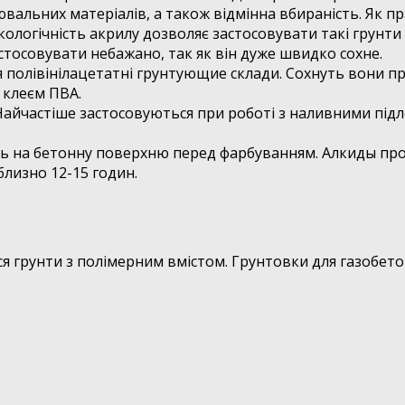
вальних матеріалів, а також відмінна вбираність. Як пр
логічність акрилу дозволяє застосовувати такі грунти 
астосовувати небажано, так як він дуже швидко сохне.
полівінілацетатні грунтующие склади. Сохнуть вони про
 клеєм ПВА.
 Найчастіше застосовуються при роботі з наливними пі
сять на бетонну поверхню перед фарбуванням. Алкиды пр
лизно 12-15 годин.
 грунти з полімерним вмістом. Грунтовки для газобето