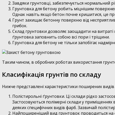
Завдяки грунтовці, забезпечується нормальний рі
Грунтовка для бетону робить міцнішим поверхнев
Однак навіть якщо бетон почне кришитися, це пр
Грунт захищає бетонну поверхню від несприятливих
грибок.
Склад грунтовки дозволяє заощадити на витраті м
ґрунтовка заповнить собою всі пори і тріщини.
Грунтовка для бетону не тільки запобігає надмірне
Таким чином, в обробних роботах використання грунто
Класифікація грунтів по складу
Нижче представлені характеристики поширених видів 
Полістирольні ґрунтовки. Ці склади рідко застосо
Застосовуються полімерні склади у приміщеннях 
деяких специфічних видів фарб. Зазвичай полісти
Найпоширеніший вид грунтовок проводиться на ос