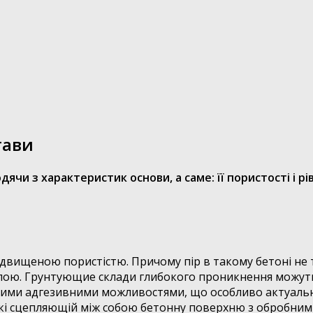
тави
и з характеристик основи, а саме: її пористості і рів
двищеною пористістю. Причому пір в такому бетоні не т
хлою. Грунтующие склади глибокого проникнення можуть
еними адгезивними можливостями, що особливо актуальн
 які сцепляющій між собою бетонну поверхню з обробним