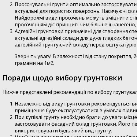
Просочувальні грунти оптимально застосовувати д
актуальні для пористих поверхонь. Насичуючі скла
Найдорожчі види просочень можуть зміцнити стін
просоченням діє принцип: чим більше її нанесено,
Адгезійні грунтовки призначені для створення сп
актуальні адгезійні склади для дуже гладких бет
адгезійний грунтуючий складу перед оштукатурю
Зверніть увагу! В залежності від стану покриття, 
грамами на 1м2.
Поради щодо вибору грунтовки
Нижче представлені рекомендації по вибору грунтувал
Незалежно від виду ґрунтовки рекомендується ви
приміщення буде експлуатуватися в умовах підви
При купівлі грунту необхідно брати до уваги місц
застосовувати фасадний склад грунтовки. Його пе
використовувати будь-який вид грунту.