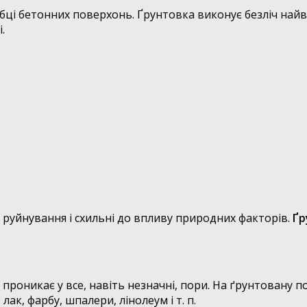
бці бетонних поверхонь. Ґрунтовка виконує безліч найв
.
 руйнування і схильні до впливу природних факторів.
Ґр
 проникає у все, навіть незначні, пори. На ґрунтовану 
ак, фарбу, шпалери, лінолеум і т. п.