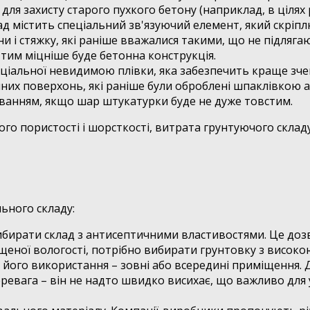
ля захисту старого пухкого бетону (наприклад, в цілях 
д містить спеціальний зв'язуючий елемент, який скріплю
и і стяжку, які раніше вважалися такими, що не підляг
 тим міцніше буде бетонна конструкція.
еціальної невидимою плівки, яка забезпечить краще зче
онних поверхонь, які раніше були оброблені шпаклівкою
ванням, якщо шар штукатурки буде не дуже товстим.
його пористості і шорсткості, витрата грунтуючого склад
ьного складу:
бирати склад з антисептичними властивостями. Це доз
щеної вологості, потрібно вибирати грунтовку з висок
е його використання – зовні або всередині приміщення. 
ревага – він не надто швидко висихає, що важливо для 