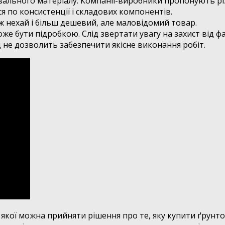
льного матеріалу. Компанії-виробники пропонують різн
я по консистенції і складових компонентів.
ж нехай і більш дешевий, але маловідомий товар.
оже бути підробкою. Слід звертати увагу на захист від 
 не дозволить забезпечити якісне виконання робіт.
ю якої можна прийняти рішення про те, яку купити ґрунт