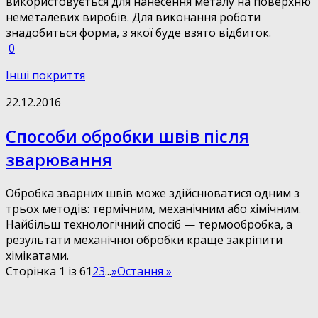
використовується для нанесення металу на поверхню
неметалевих виробів. Для виконання роботи
знадобиться форма, з якої буде взято відбиток.
0
Інші покриття
22.12.2016
Способи обробки швів після
зварювання
Обробка зварних швів може здійснюватися одним з
трьох методів: термічним, механічним або хімічним.
Найбільш технологічний спосіб — термообробка, а
результати механічної обробки краще закріпити
хімікатами.
Сторінка 1 із 6
1
2
3
...
»
Остання »