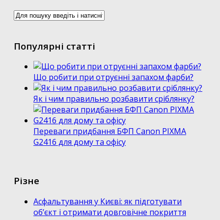
Популярні статті
Що робити при отруєнні запахом фарби?
Як і чим правильно розбавити сріблянку?
Переваги придбання БФП Canon PIXMA
G2416 для дому та офісу
Різне
Асфальтування у Києві: як підготувати
об’єкт і отримати довговічне покриття