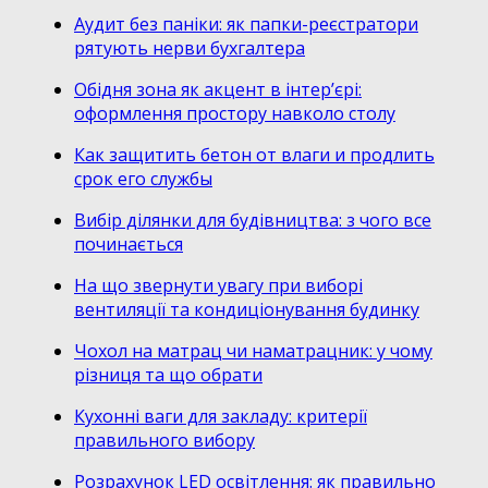
Аудит без паніки: як папки-реєстратори
рятують нерви бухгалтера
Обідня зона як акцент в інтер’єрі:
оформлення простору навколо столу
Как защитить бетон от влаги и продлить
срок его службы
Вибір ділянки для будівництва: з чого все
починається
На що звернути увагу при виборі
вентиляції та кондиціонування будинку
Чохол на матрац чи наматрацник: у чому
різниця та що обрати
Кухонні ваги для закладу: критерії
правильного вибору
Розрахунок LED освітлення: як правильно