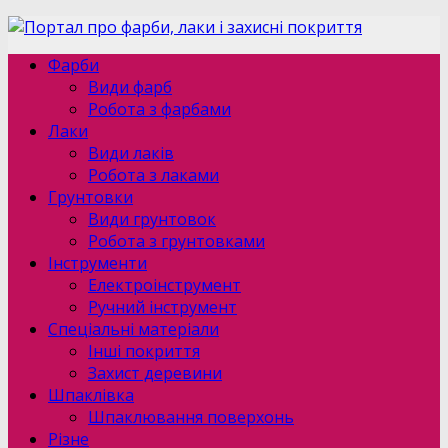
Фарби
Види фарб
Робота з фарбами
Лаки
Види лаків
Робота з лаками
Грунтовки
Види грунтовок
Робота з грунтовками
Інструменти
Електроінструмент
Ручний інструмент
Спеціальні матеріали
Інші покриття
Захист деревини
Шпаклівка
Шпаклювання поверхонь
Різне