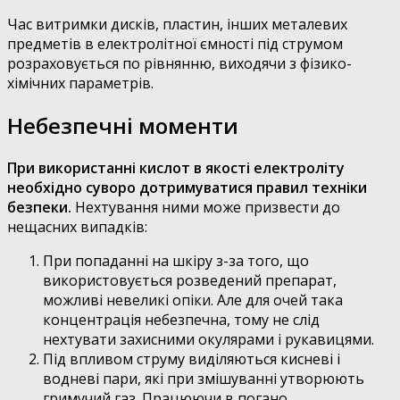
Час витримки дисків, пластин, інших металевих
предметів в електролітної ємності під струмом
розраховується по рівнянню, виходячи з фізико-
хімічних параметрів.
Небезпечні моменти
При використанні кислот в якості електроліту
необхідно суворо дотримуватися правил техніки
безпеки.
Нехтування ними може призвести до
нещасних випадків:
При попаданні на шкіру з-за того, що
використовується розведений препарат,
можливі невеликі опіки. Але для очей така
концентрація небезпечна, тому не слід
нехтувати захисними окулярами і рукавицями.
Під впливом струму виділяються кисневі і
водневі пари, які при змішуванні утворюють
гримучий газ. Працюючи в погано