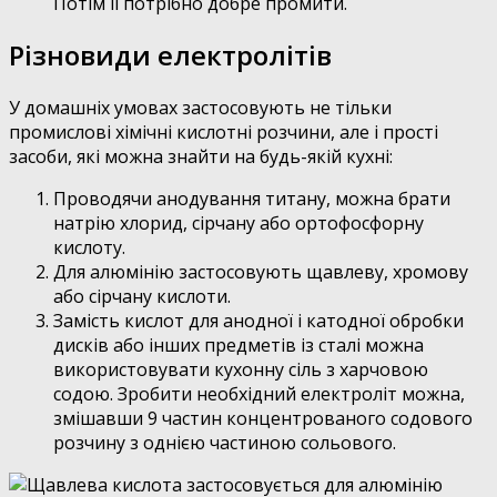
Потім її потрібно добре промити.
Різновиди електролітів
У домашніх умовах застосовують не тільки
промислові хімічні кислотні розчини, але і прості
засоби, які можна знайти на будь-якій кухні:
Проводячи анодування титану, можна брати
натрію хлорид, сірчану або ортофосфорну
кислоту.
Для алюмінію застосовують щавлеву, хромову
або сірчану кислоти.
Замість кислот для анодної і катодної обробки
дисків або інших предметів із сталі можна
використовувати кухонну сіль з харчовою
содою. Зробити необхідний електроліт можна,
змішавши 9 частин концентрованого содового
розчину з однією частиною сольового.