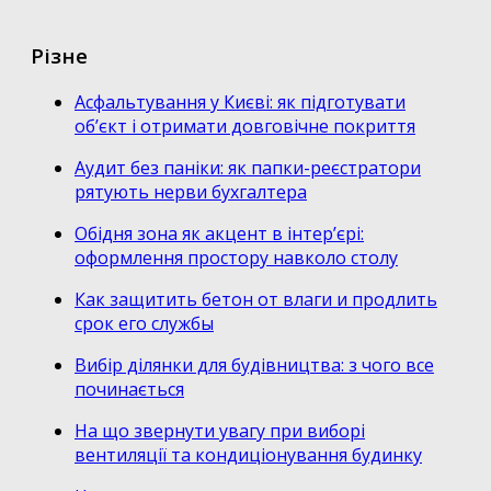
Різне
Асфальтування у Києві: як підготувати
об’єкт і отримати довговічне покриття
Аудит без паніки: як папки-реєстратори
рятують нерви бухгалтера
Обідня зона як акцент в інтер’єрі:
оформлення простору навколо столу
Как защитить бетон от влаги и продлить
срок его службы
Вибір ділянки для будівництва: з чого все
починається
На що звернути увагу при виборі
вентиляції та кондиціонування будинку