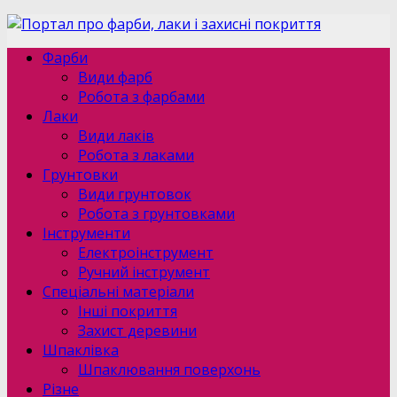
Фарби
Види фарб
Робота з фарбами
Лаки
Види лаків
Робота з лаками
Грунтовки
Види грунтовок
Робота з грунтовками
Інструменти
Електроінструмент
Ручний інструмент
Спеціальні матеріали
Інші покриття
Захист деревини
Шпаклівка
Шпаклювання поверхонь
Різне