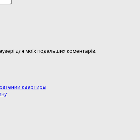
браузері для моїх подальших коментарів.
бретении квартиры
ину