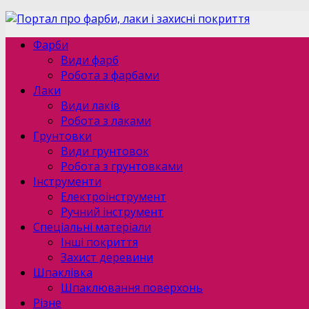
Фарби
Види фарб
Робота з фарбами
Лаки
Види лаків
Робота з лаками
Грунтовки
Види грунтовок
Робота з грунтовками
Інструменти
Електроінструмент
Ручний інструмент
Спеціальні матеріали
Інші покриття
Захист деревини
Шпаклівка
Шпаклювання поверхонь
Різне