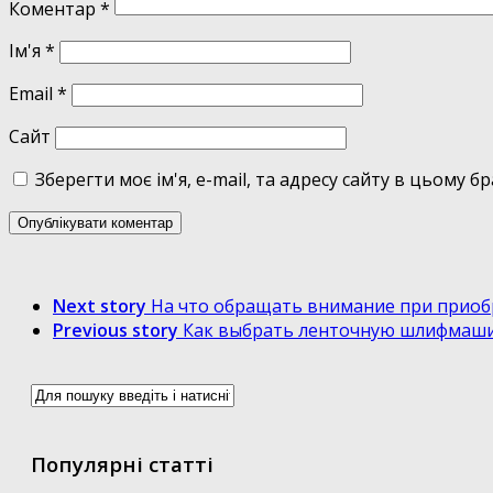
Коментар
*
Ім'я
*
Email
*
Сайт
Зберегти моє ім'я, e-mail, та адресу сайту в цьому 
Next story
На что обращать внимание при прио
Previous story
Как выбрать ленточную шлифмаш
Популярні статті