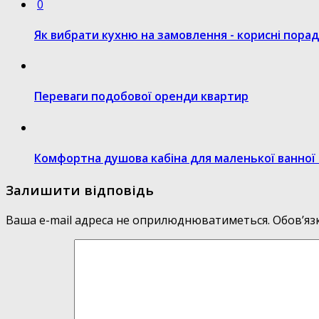
0
Як вибрати кухню на замовлення - корисні пора
Переваги подобової оренди квартир
Комфортна душова кабіна для маленької ванної
Залишити відповідь
Ваша e-mail адреса не оприлюднюватиметься.
Обов’яз