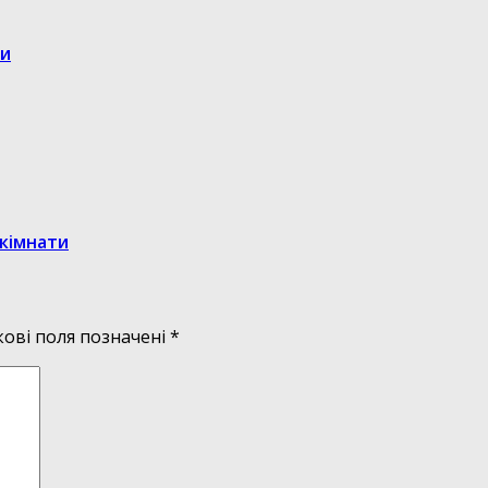
ди
 кімнати
кові поля позначені
*