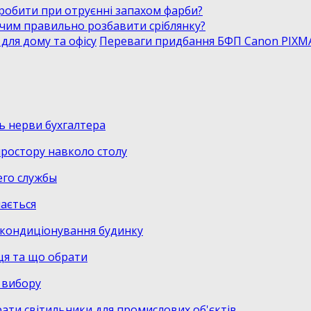
робити при отруєнні запахом фарби?
і чим правильно розбавити сріблянку?
Переваги придбання БФП Canon PIXMA 
ь нерви бухгалтера
 простору навколо столу
его службы
нається
а кондиціонування будинку
ця та що обрати
о вибору
рати світильники для промислових об'єктів