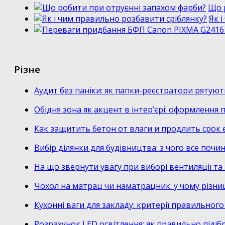
Що 
Як 
Різне
Аудит без паніки: як папки-реєстратори рятуют
Обідня зона як акцент в інтер’єрі: оформлення
Как защитить бетон от влаги и продлить срок 
Вибір ділянки для будівництва: з чого все почи
На що звернути увагу при виборі вентиляції т
Чохол на матрац чи наматрацник: у чому різни
Кухонні ваги для закладу: критерії правильног
Розрахунок LED освітлення: як правильно підіб