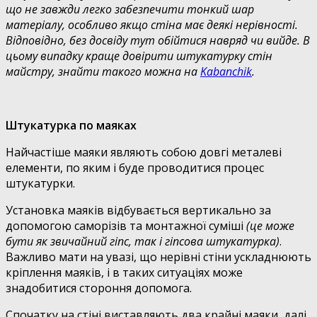
що не завжди легко забезпечити тонкий шар
матеріалу, особливо якщо стіна має деякі нерівності.
Відповідно, без досвіду тут обійтися навряд чи вийде. В
цьому випадку краще довірити
штукат
урку
стін
майстру, знайти такого можна на
Kabanchik
.
Штукатурка по маяках
Найчастіше маяки являють собою довгі металеві
елементи, по яким і буде проводитися процес
штукатурки.
Установка маяків відбувається вертикально за
допомогою саморізів та монтажної суміші
(це може
бути як звичайний гіпс, так і гіпсова штукатурка)
.
Важливо мати на увазі, що нерівні стіни ускладнюють
кріплення маяків, і в таких ситуаціях може
знадобитися стороння допомога.
Спочатку на стіні виставляють два крайні маяки, далі