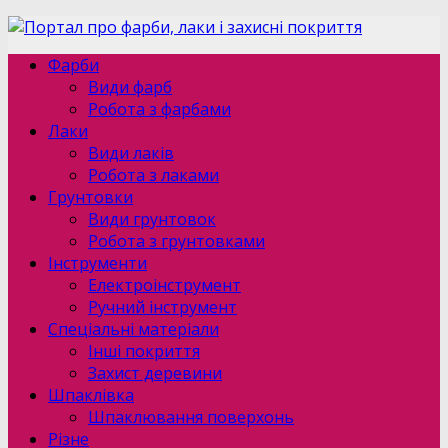
Фарби
Види фарб
Робота з фарбами
Лаки
Види лаків
Робота з лаками
Грунтовки
Види грунтовок
Робота з грунтовками
Інструменти
Електроінструмент
Ручний інструмент
Спеціальні матеріали
Інші покриття
Захист деревини
Шпаклівка
Шпаклювання поверхонь
Різне