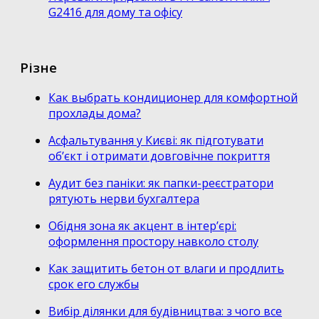
G2416 для дому та офісу
Різне
Как выбрать кондиционер для комфортной
прохлады дома?
Асфальтування у Києві: як підготувати
об’єкт і отримати довговічне покриття
Аудит без паніки: як папки-реєстратори
рятують нерви бухгалтера
Обідня зона як акцент в інтер’єрі:
оформлення простору навколо столу
Как защитить бетон от влаги и продлить
срок его службы
Вибір ділянки для будівництва: з чого все