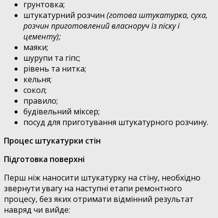
грунтовка;
штукатурний розчин
(готова штукатурка, суха,
розчин приготовлений власноруч із піску і
цементу);
маяки;
шурупи та гіпс;
рівень та нитка;
кельня;
сокол;
правило;
будівельний міксер;
посуд для приготування штукатурного розчину.
Процес штукатурки стін
Підготовка поверхні
Перш ніж наносити штукатурку на стіну, необхідно
звернути увагу на наступні етапи ремонтного
процесу, без яких отримати відмінний результат
навряд чи вийде: