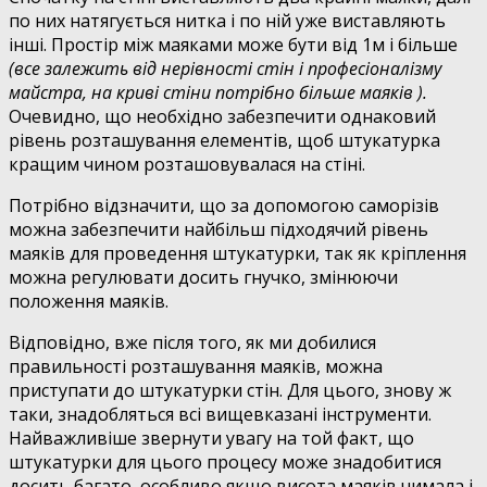
по них натягується нитка і по ній уже виставляють
інші. Простір між маяками може бути від 1м і більше
(все залежить від нерівності стін і професіоналізму
майстра, на криві стіни потрібно більше маяків ).
Очевидно, що необхідно забезпечити однаковий
рівень розташування елементів, щоб штукатурка
кращим чином розташовувалася на стіні.
Потрібно відзначити, що за допомогою саморізів
можна забезпечити найбільш підходячий рівень
маяків для проведення штукатурки, так як кріплення
можна регулювати досить гнучко, змінюючи
положення маяків.
Відповідно, вже після того, як ми добилися
правильності розташування маяків, можна
приступати до штукатурки стін. Для цього, знову ж
таки, знадобляться всі вищевказані інструменти.
Найважливіше звернути увагу на той факт, що
штукатурки для цього процесу може знадобитися
досить багато, особливо якщо висота маяків чимала і