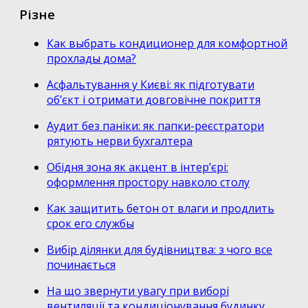
Різне
Как выбрать кондиционер для комфортной
прохлады дома?
Асфальтування у Києві: як підготувати
об’єкт і отримати довговічне покриття
Аудит без паніки: як папки-реєстратори
рятують нерви бухгалтера
Обідня зона як акцент в інтер’єрі:
оформлення простору навколо столу
Как защитить бетон от влаги и продлить
срок его службы
Вибір ділянки для будівництва: з чого все
починається
На що звернути увагу при виборі
вентиляції та кондиціонування будинку