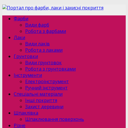
Фарби
Види фарб
Робота з фарбами
Лаки
Види лаків
Робота з лаками
Грунтовки
Види грунтовок
Робота з грунтовками
Інструменти
Електроінструмент
Ручний інструмент
Спеціальні матеріали
Інші покриття
Захист деревини
Шпаклівка
Шпаклювання поверхонь
Різне