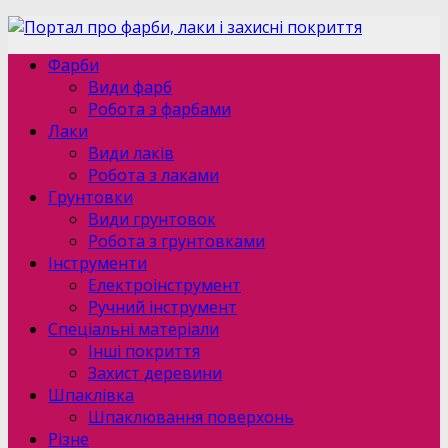
Фарби
Види фарб
Робота з фарбами
Лаки
Види лаків
Робота з лаками
Грунтовки
Види грунтовок
Робота з грунтовками
Інструменти
Електроінструмент
Ручний інструмент
Спеціальні матеріали
Інші покриття
Захист деревини
Шпаклівка
Шпаклювання поверхонь
Різне