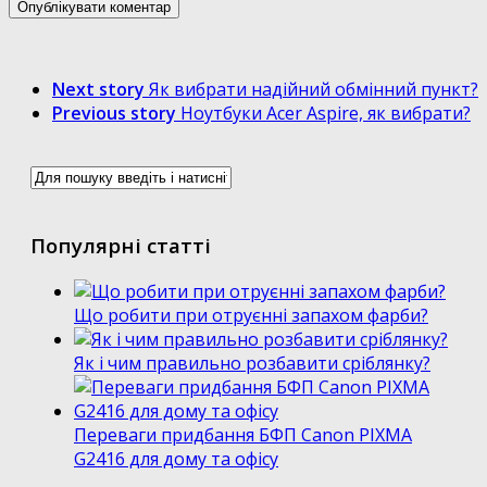
Next story
Як вибрати надійний обмінний пункт?
Previous story
Ноутбуки Acer Aspire, як вибрати?
Популярні статті
Що робити при отруєнні запахом фарби?
Як і чим правильно розбавити сріблянку?
Переваги придбання БФП Canon PIXMA
G2416 для дому та офісу