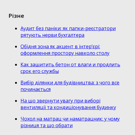
Різне
Аудит без паніки: як папки-реєстратори
рятують нерви бухгалтера
Обідня зона як акцент в інтер’єрі:
оформлення простору навколо столу
Как защитить бетон от влаги и продлить
срок его службы
Вибір ділянки для будівництва: з чого все
починається
На що звернути увагу при виборі
вентиляції та кондиціонування будинку
Чохол на матрац чи наматрацник: у чому
різниця та що обрати