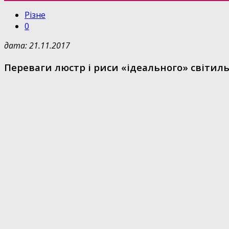
Різне
0
дата: 21.11.2017
Переваги люстр і риси «ідеального» світил