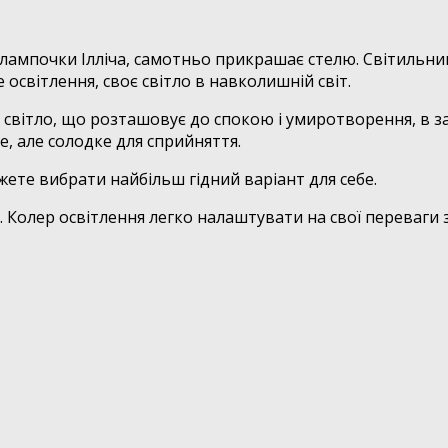
сні лампочки Ілліча, самотньо прикрашає стелю. Світил
 освітлення, своє світло в навколишній світ.
 світло, що розташовує до спокою і умиротворення, в зал
не, але солодке для сприйняття.
можете вибрати найбільш гідний варіант для себе.
ь. Колер освітлення легко налаштувати на свої переваги