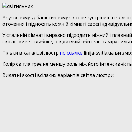
У сучасному урбаністичному світі не зустрінеш перві
оточення і підносять кожній кімнаті своєї індивідуальне
У спальній кімнаті виразно підходить ніжний і плавний
світло живе і глибоке, а в дитячій обителі - в міру силь
Тільки в каталозі люстр
по ссылке
linija-svitla.ua ви з
Колір світла грає не меншу роль ніж його інтенсивніст
Видатні якості всіляких варіантів світла люстри: