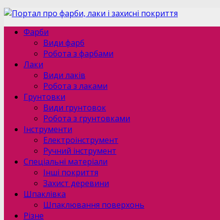
Фарби
Види фарб
Робота з фарбами
Лаки
Види лаків
Робота з лаками
Грунтовки
Види грунтовок
Робота з грунтовками
Інструменти
Електроінструмент
Ручний інструмент
Спеціальні матеріали
Інші покриття
Захист деревини
Шпаклівка
Шпаклювання поверхонь
Різне