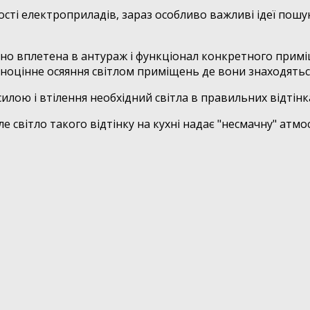
лькості електроприладів, зараз особливо важливі ідеї пош
о вплетена в антураж і функціонал конкретного примі
вноцінне осяяння світлом приміщень де вони знаходятьс
силою і втілення необхідний світла в правильних відтінк
але світло такого відтінку на кухні надає "несмачну" а