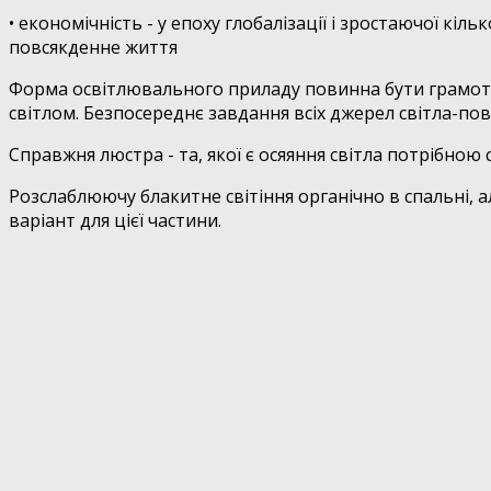
• економічність - у епоху глобалізації і зростаючої кі
повсякденне життя
Форма освітлювального приладу повинна бути грамотн
світлом. Безпосереднє завдання всіх джерел світла-по
Справжня люстра - та, якої є осяяння світла потрібною 
Розслаблюючу блакитне світіння органічно в спальні, 
варіант для цієї частини.