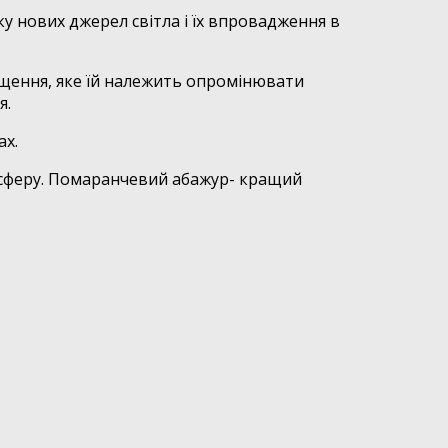
уку нових джерел світла і їх впровадження в
щення, яке їй належить опромінювати
я.
ах.
тмосферу. Помаранчевий абажур- кращий