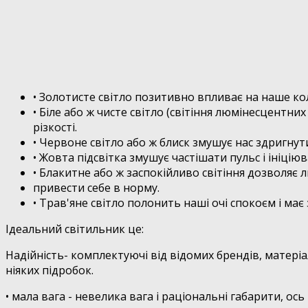
• Золотисте світло позитивно впливає на наше кол
• Біле або ж чисте світло (світіння люмінесцентн
різкості.
• Червоне світло або ж блиск змушує нас здригнути
• Жовта підсвітка змушує частішати пульс і ініціюв
• Блакитне або ж заспокійливо світіння дозволяє 
привести себе в норму.
• Трав'яне світло полонить наші очі спокоєм і має
Ідеальний світильник це:
Надійність- комплектуючі від відомих брендів, матері
ніяких підробок.
• мала вага - невелика вага і раціональні габарити, ос