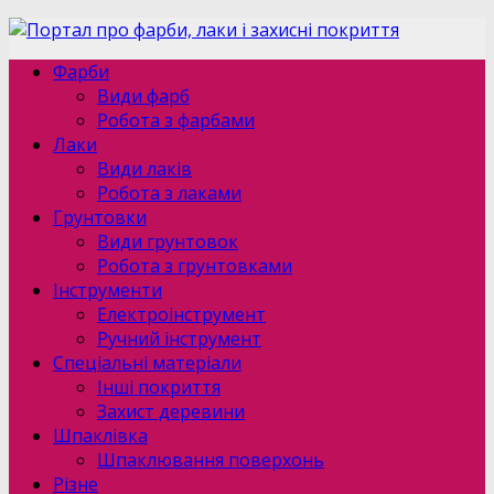
Фарби
Види фарб
Робота з фарбами
Лаки
Види лаків
Робота з лаками
Грунтовки
Види грунтовок
Робота з грунтовками
Інструменти
Електроінструмент
Ручний інструмент
Спеціальні матеріали
Інші покриття
Захист деревини
Шпаклівка
Шпаклювання поверхонь
Різне