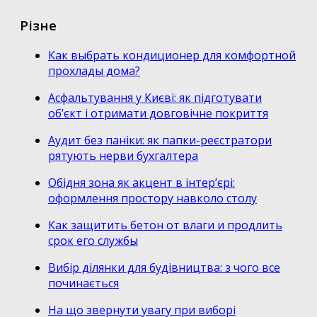
Різне
Как выбрать кондиционер для комфортной
прохлады дома?
Асфальтування у Києві: як підготувати
об’єкт і отримати довговічне покриття
Аудит без паніки: як папки-реєстратори
рятують нерви бухгалтера
Обідня зона як акцент в інтер’єрі:
оформлення простору навколо столу
Как защитить бетон от влаги и продлить
срок его службы
Вибір ділянки для будівництва: з чого все
починається
На що звернути увагу при виборі