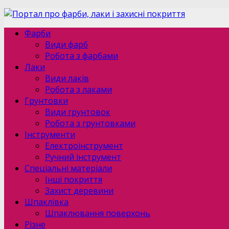
Фарби
Види фарб
Робота з фарбами
Лаки
Види лаків
Робота з лаками
Грунтовки
Види грунтовок
Робота з грунтовками
Інструменти
Електроінструмент
Ручний інструмент
Спеціальні матеріали
Інші покриття
Захист деревини
Шпаклівка
Шпаклювання поверхонь
Різне