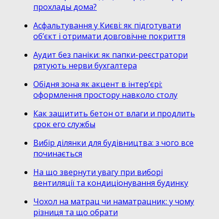
прохлады дома?
Асфальтування у Києві: як підготувати
об’єкт і отримати довговічне покриття
Аудит без паніки: як папки-реєстратори
рятують нерви бухгалтера
Обідня зона як акцент в інтер’єрі:
оформлення простору навколо столу
Как защитить бетон от влаги и продлить
срок его службы
Вибір ділянки для будівництва: з чого все
починається
На що звернути увагу при виборі
вентиляції та кондиціонування будинку
Чохол на матрац чи наматрацник: у чому
різниця та що обрати