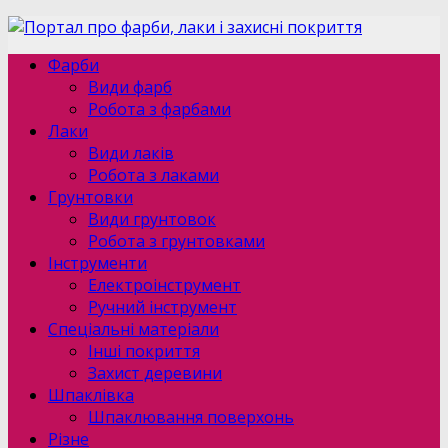
Фарби
Види фарб
Робота з фарбами
Лаки
Види лаків
Робота з лаками
Грунтовки
Види грунтовок
Робота з грунтовками
Інструменти
Електроінструмент
Ручний інструмент
Спеціальні матеріали
Інші покриття
Захист деревини
Шпаклівка
Шпаклювання поверхонь
Різне