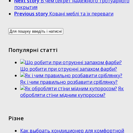
Next story
В чем секрет надежного тротуарного
покрытия
Previous story
Ковані меблі та їх переваги
Популярні статті
Що робити при отруєнні запахом фарби?
Як і чим правильно розбавити сріблянку?
Як
обробляти стіни мідним купоросом?
Різне
Как выбрать кондиционер для комфортной