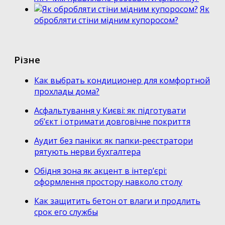
Як
обробляти стіни мідним купоросом?
Різне
Как выбрать кондиционер для комфортной
прохлады дома?
Асфальтування у Києві: як підготувати
об’єкт і отримати довговічне покриття
Аудит без паніки: як папки-реєстратори
рятують нерви бухгалтера
Обідня зона як акцент в інтер’єрі:
оформлення простору навколо столу
Как защитить бетон от влаги и продлить
срок его службы