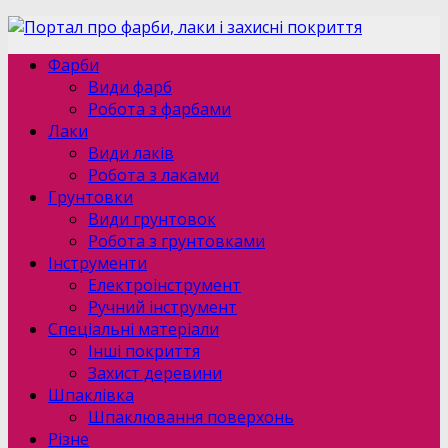
Фарби
Види фарб
Робота з фарбами
Лаки
Види лаків
Робота з лаками
Грунтовки
Види грунтовок
Робота з грунтовками
Інструменти
Електроінструмент
Ручний інструмент
Спеціальні матеріали
Інші покриття
Захист деревини
Шпаклівка
Шпаклювання поверхонь
Різне