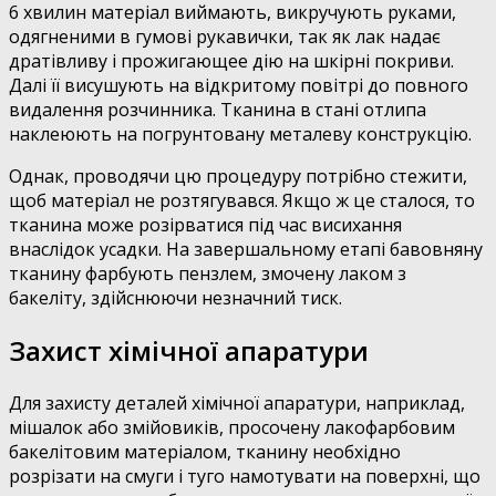
6 хвилин матеріал виймають, викручують руками,
одягненими в гумові рукавички, так як лак надає
дратівливу і прожигающее дію на шкірні покриви.
Далі її висушують на відкритому повітрі до повного
видалення розчинника. Тканина в стані отлипа
наклеюють на погрунтовану металеву конструкцію.
Однак, проводячи цю процедуру потрібно стежити,
щоб матеріал не розтягувався. Якщо ж це сталося, то
тканина може розірватися під час висихання
внаслідок усадки. На завершальному етапі бавовняну
тканину фарбують пензлем, змочену лаком з
бакеліту, здійснюючи незначний тиск.
Захист хімічної апаратури
Для захисту деталей хімічної апаратури, наприклад,
мішалок або змійовиків, просочену лакофарбовим
бакелітовим матеріалом, тканину необхідно
розрізати на смуги і туго намотувати на поверхні, що