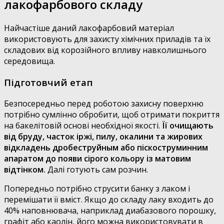
лакофарбового складу
Найчастіше даний лакофарбовий матеріал
використовують для захисту хімічних приладів та їх
складових від корозійного впливу навколишнього
середовища.
Підготовчий етап
Безпосередньо перед роботою захисну поверхню
потрібно сумлінно обробити, щоб отримати покриття
на бакелітовій основі необхідної якості.
Її очищають
від бруду, часток іржі, пилу, окалини та жирових
відкладень дробеструйным або піскоструминним
апаратом до появи сірого кольору із матовим
відтінком.
Далі готують сам розчин.
Попередньо потрібно струсити банку з лаком і
перемішати її вміст. Якщо до складу лаку входить до
40% наповнювача, наприклад диабазового порошку,
графіт або каолін, його можна використовувати в