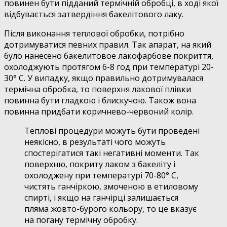
повинен бути підданий термічній обробці, в ході якої
відбувається затвердіння бакелітового лаку.
Після виконання теплової обробки, потрібно
дотримуватися певних правил. Так апарат, на який
було нанесено бакелитовое лакофарбове покриття,
охолоджують протягом 6-8 год при температурі 20-
30° С. У випадку, якщо правильно дотримувалася
термічна обробка, то поверхня лакової плівки
повинна бути гладкою і блискучою. Також вона
повинна придбати коричнево-червоний колір.
Теплові процедури можуть бути проведені
неякісно, в результаті чого можуть
спостерігатися такі негативні моменти. Так
поверхню, покриту лаком з бакеліту і
охолоджену при температурі 70-80° С,
чистять ганчіркою, змоченою в етиловому
спирті, і якщо на ганчірці залишається
пляма жовто-бурого кольору, то це вказує
на погану термічну обробку.