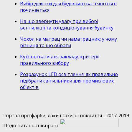
Вибір ділянки для будівництва: з чого все
починається
На що звернути увагу при виборі
вентиляції та кондиціонування будинку
Чохол на матрац чи наматрацник: у чому
різниця та що обрати
Кухонні ваги для закладу: критерії
правильного вибору
Розрахунок LED освітлення: як правильно
підібрати світильники для промислових
об'єктів
Портал про фарби, лаки і захисні покриття - 2017-2019
Щодо питань співпраці: