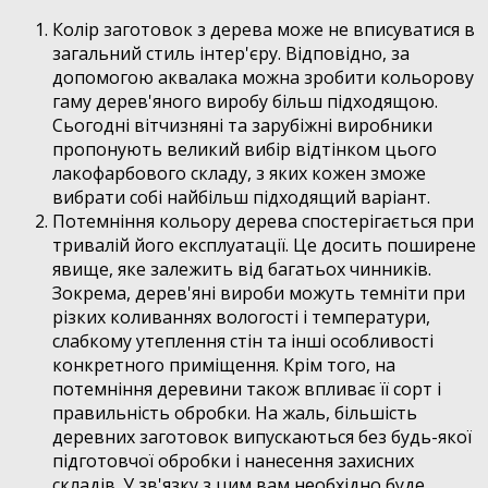
Колір заготовок з дерева може не вписуватися в
загальний стиль інтер'єру. Відповідно, за
допомогою аквалака можна зробити кольорову
гаму дерев'яного виробу більш підходящою.
Сьогодні вітчизняні та зарубіжні виробники
пропонують великий вибір відтінком цього
лакофарбового складу, з яких кожен зможе
вибрати собі найбільш підходящий варіант.
Потемніння кольору дерева спостерігається при
тривалій його експлуатації. Це досить поширене
явище, яке залежить від багатьох чинників.
Зокрема, дерев'яні вироби можуть темніти при
різких коливаннях вологості і температури,
слабкому утеплення стін та інші особливості
конкретного приміщення. Крім того, на
потемніння деревини також впливає її сорт і
правильність обробки. На жаль, більшість
деревних заготовок випускаються без будь-якої
підготовчої обробки і нанесення захисних
складів. У зв'язку з цим вам необхідно буде