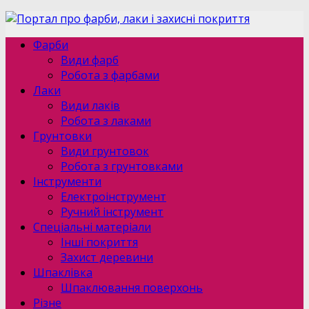
Фарби
Види фарб
Робота з фарбами
Лаки
Види лаків
Робота з лаками
Грунтовки
Види грунтовок
Робота з грунтовками
Інструменти
Електроінструмент
Ручний інструмент
Спеціальні матеріали
Інші покриття
Захист деревини
Шпаклівка
Шпаклювання поверхонь
Різне