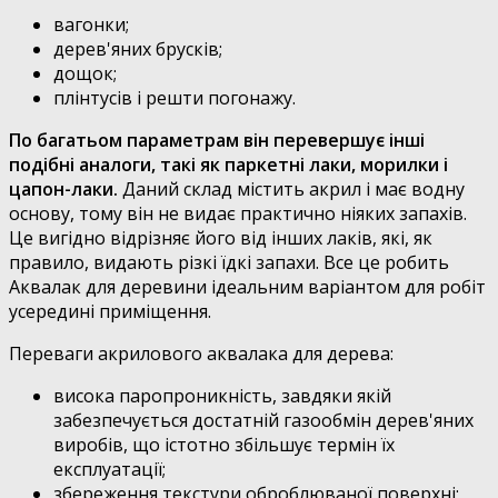
вагонки;
дерев'яних брусків;
дощок;
плінтусів і решти погонажу.
По багатьом параметрам він перевершує інші
подібні аналоги, такі як паркетні лаки, морилки і
цапон-лаки.
Даний склад містить акрил і має водну
основу, тому він не видає практично ніяких запахів.
Це вигідно відрізняє його від інших лаків, які, як
правило, видають різкі їдкі запахи. Все це робить
Аквалак для деревини ідеальним варіантом для робіт
усередині приміщення.
Переваги акрилового аквалака для дерева:
висока паропроникність, завдяки якій
забезпечується достатній газообмін дерев'яних
виробів, що істотно збільшує термін їх
експлуатації;
збереження текстури оброблюваної поверхні;