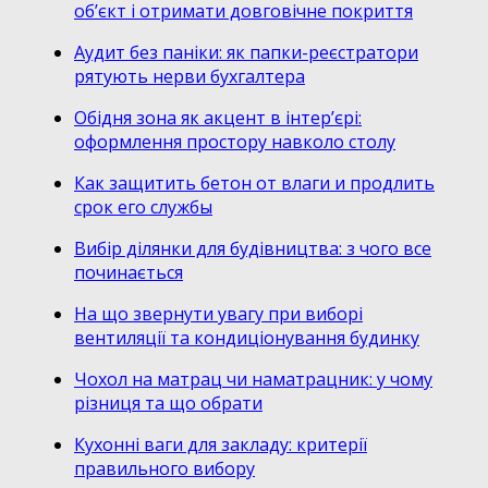
об’єкт і отримати довговічне покриття
Аудит без паніки: як папки-реєстратори
рятують нерви бухгалтера
Обідня зона як акцент в інтер’єрі:
оформлення простору навколо столу
Как защитить бетон от влаги и продлить
срок его службы
Вибір ділянки для будівництва: з чого все
починається
На що звернути увагу при виборі
вентиляції та кондиціонування будинку
Чохол на матрац чи наматрацник: у чому
різниця та що обрати
Кухонні ваги для закладу: критерії
правильного вибору