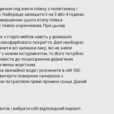
ння слід взяти плівку з поліетилену і
 Найкраще залишати її на 3 або 4 години.
 завершенню цього етапу плівка
ане темно-коричневим. При цьому
 з старої меблів навіть у домашніх
 лакофарбового покриття. Далі необхідно
лити всі залишки лаку, які не зняли
 з новим інструментом, то його потрібно
извести до пошкодження дерев'яних
ся менш жорстким.
а звичайної води і розчинити в ній 100-
 витерти поверхню ганчіркою з
 не потрапляли прямі промені сонця. Даний
нтів і вибрати собі відповідний варіант.