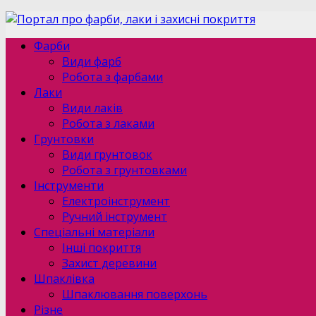
Фарби
Види фарб
Робота з фарбами
Лаки
Види лаків
Робота з лаками
Грунтовки
Види грунтовок
Робота з грунтовками
Інструменти
Електроінструмент
Ручний інструмент
Спеціальні матеріали
Інші покриття
Захист деревини
Шпаклівка
Шпаклювання поверхонь
Різне