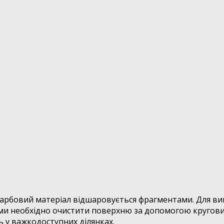
арбовий матеріал відшаровується фрагментами. Для вико
ми необхідно очистити поверхню за допомогою кругових 
 у важкодоступних ділянках.