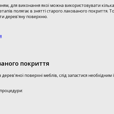
ням, для виконання якої можна використовувати кілька 
етапів полягає в знятті старого лакованого покриття. То
ити дерев'яну поверхню.
я
ваного покриття
дерев'яної поверхні меблів, слід запастися необхідним 
 процедури: