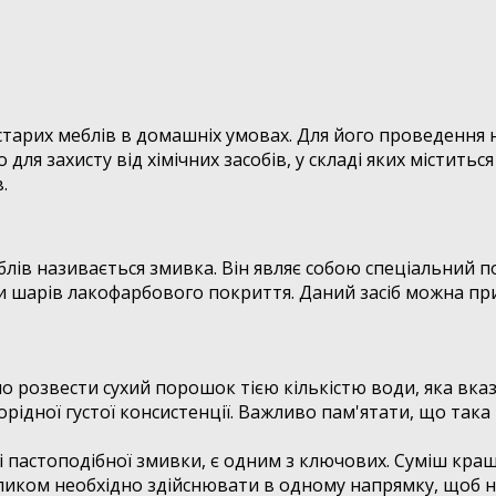
старих меблів в домашніх умовах. Для його проведення
 для захисту від хімічних засобів, у складі яких міститьс
.
еблів називається змивка. Він являє собою спеціальний 
и шарів лакофарбового покриття. Даний засіб можна при
о розвести сухий порошок тією кількістю води, яка вказ
рідної густої консистенції. Важливо пам'ятати, що така
блі пастоподібної змивки, є одним з ключових. Суміш к
иком необхідно здійснювати в одному напрямку, щоб не