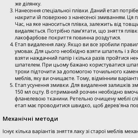
же ділянку.
Нанесення спеціальної плівки. Даний етап потрібе
накрити їй поверхню з нанесеної змиванням. Ця п
Час, на яке наноситься плівка, залежить від тов
видаляється. Потрібно пам'ятати, що зняття плів
лакофарбове покриття повинна роздутися.
Етап видалення лаку. Якщо ви все зробили правиль
умовах. Для цього необхідно взяти шпатель і з 
взяти наждачний папір і кілька разів пройтися не
шпателем. При цьому бажано користуватися шпате
трохи підточити за допомогою точильного камен
меблів, яку ви очищаєте. Тому, відмінним варіа
Етап усунення змивки. Для видалення залишків зми
150 мл оцту. В отриманий розчин необхідно вмоч
фланелевою тканини. Ретельно очищену меблі слід
етап має проводитися швидко, щоб дерев'яна пов
Механічні методи
Існує кілька варіантів зняття лаку зі старої меблів ме