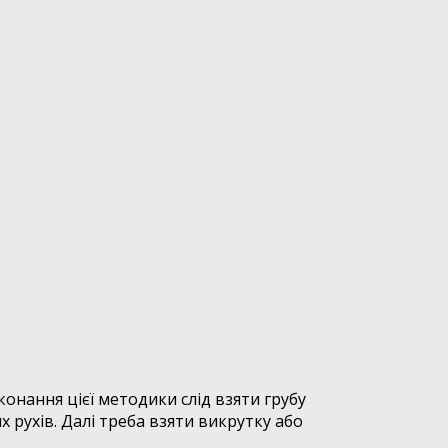
нання цієї методики слід взяти грубу
рухів. Далі треба взяти викрутку або