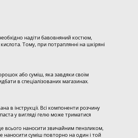
 необхідно надіти бавовняний костюм,
я кислота. Тому, при потраплянні на шкіряні
порошок або суміш, яка завдяки своїм
дбати в спеціалізованих магазинах.
ана в інструкції. Всі компоненти розчину
 паста у вигляді гелю може триматися
раще всього наносити звичайним пензликом,
 наносити суміш повторно на один і той