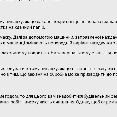
му випадку, якщо лакове покриття ще не почала відшар
тка наждачний папір.
 маску. Далі за допомогою машинки, заправленої наждачн
го в машинці змінюють попередній варіант наждачного п
 лакованому покриттю. На завершальному етапі слід пе
истовувати в тому випадку, якщо після зняття лаку ви п
зано з тим, що механічна обробка може призводити до 
етодом, то для цього вам знадобитися будівельний фен
ання робіт і високу якість очищення. Однак, щоб отрим