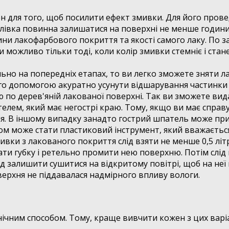
н для того, щоб посилити ефект змивки. Для його проведе
лівка повинна залишатися на поверхні не менше години.
щини лакофарбового покриття та якості самого лаку. По
ки можливо тільки тоді, коли колір змивки стемніє і ст
но на попередніх етапах, то ви легко зможете зняти лак
його допомогою акуратно усунути відшарування частинки
ю по дерев'яній лакованої поверхні. Так ви зможете вида
лем, який має негострі краю. Тому, якщо ви має справу
я. В іншому випадку занадто гострий шпатель може пр
нтом може стати пластиковий інструмент, який вважаєть
вки з лакованого покриття слід взяти не менше 0,5 літр
ати губку і ретельно промити нею поверхню. Потім слід
 залишити сушитися на відкритому повітрі, щоб на неї
ерхня не піддавалася надмірного впливу вологи.
ханічним способом. Тому, краще вивчити кожен з цих варіа