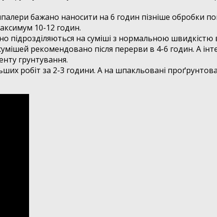
палери бажано наносити на 6 годин пізніше обробки по
максимум 10-12 годин.
овно підрозділяються на суміші з нормальною швидкістю 
мішей рекомендовано після перерви в 4-6 годин. А інте
енту грунтування.
их робіт за 2-3 години. А на шпакльовані проґрунтова