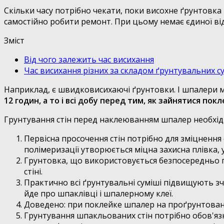
Скільки часу потрібно чекати, поки висохне ґрунтовк
самостійно робити ремонт. При цьому немає єдиної відп
Зміст
Від чого залежить час висихання
Час висихання різних за складом ґрунтувальних с
Наприклад, є швидковисихаючі ґрунтовки. І шпалери м
12 годин, а то і всі добу перед тим, як зайнятися пок
Грунтування стін перед наклеюванням шпалер необхідн
Первісна просочення стін потрібно для зміцнення
полімеризації утворюється міцна захисна плівка, 
Грунтовка, що використовується безпосередньо пе
стіні.
Практично всі ґрунтувальні суміші підвищують зч
йде про шпаклівці і шпалерному клеї.
Доведено: при поклейке шпалер на проґрунтовані
Грунтування шпакльованих стін потрібно обов'яз