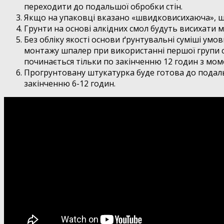
переходити до подальшої обробки стін.
Якщо на упаковці вказано «швидковисихаюча», ш
Грунти на основі алкідних смол будуть висихати 
Без обліку якості основи ґрунтувальні суміші ум
монтажу шпалер при використанні першої групи су
починається тільки по закінченню 12 годин з мом
Прогрунтовану штукатурка буде готова до подальш
закінченню 6-12 годин.