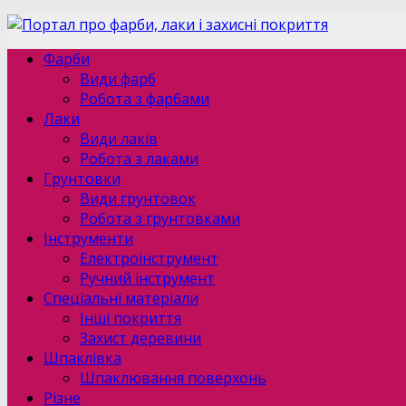
Фарби
Види фарб
Робота з фарбами
Лаки
Види лаків
Робота з лаками
Грунтовки
Види грунтовок
Робота з грунтовками
Інструменти
Електроінструмент
Ручний інструмент
Спеціальні матеріали
Інші покриття
Захист деревини
Шпаклівка
Шпаклювання поверхонь
Різне