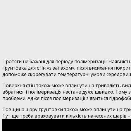
Протяги не бажані для періоду полімеризації. Наявніс
ґрунтовка для стін «з запахом», після висихання покр
допоможе скорегувати температурні умови середовища
Поверхня стін також може вплинути на тривалість виси
вбратися, і полімеризація настане дуже швидко. Том
проблеми. Адже після полімеризації з'явиться гідрофо
Товщина шару грунтовки також може вплинути на трив
Тут ще треба враховувати кількість нанесених шарів –