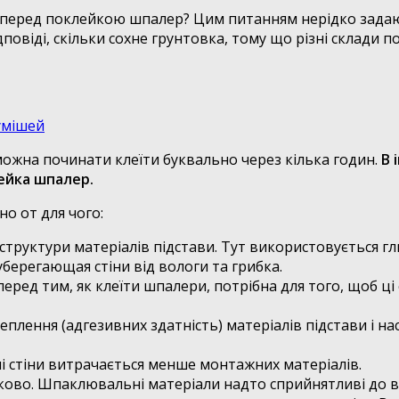
а перед поклейкою шпалер? Цим питанням нерідко задаю
овіді, скільки сохне грунтовка, тому що різні склади п
умішей
ожна починати клеїти буквально через кілька годин.
В 
лейка шпалер.
о от для чого:
 структури матеріалів підстави. Тут використовується 
уберегающая стіни від вологи та грибка.
ред тим, як клеїти шпалери, потрібна для того, щоб ці
еплення (адгезивних здатність) матеріалів підстави і н
 стіни витрачається менше монтажних матеріалів.
ково. Шпаклювальні матеріали надто сприйнятливі до в