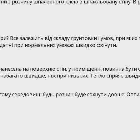
и з розчину шпалерного клею в шпакльовану стіну. В 
ри? Все залежить від складу грунтовки і умов, при яких 
здатні при нормальних умовах швидко сохнути.
нанесена на поверхню стін, у приміщенні повинна бути 
 набагато швидше, ніж при низьких. Тепло сприяє шви
огому середовищі будь розчин буде сохнути довше. Оптим