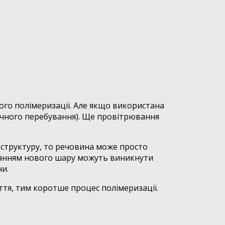
ого полімеризації. Але якщо використана
печного перебування). Ще провітрювання
 структуру, то речовина може просто
иханням нового шару можуть виникнути
ни.
тя, тим коротше процес полімеризації.