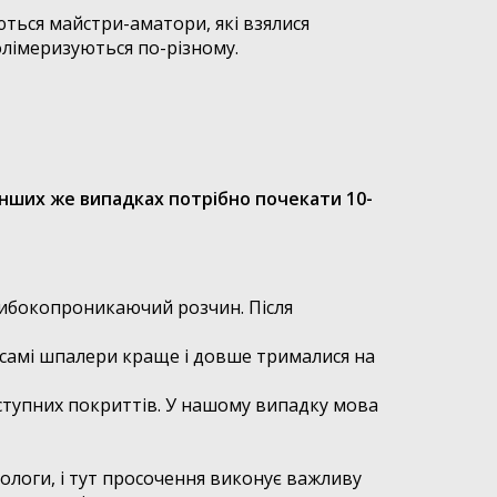
ться майстри-аматори, які взялися
олімеризуються по-різному.
інших же випадках потрібно почекати 10-
глибокопроникаючий розчин. Після
 самі шпалери краще і довше трималися на
аступних покриттів. У нашому випадку мова
ологи, і тут просочення виконує важливу