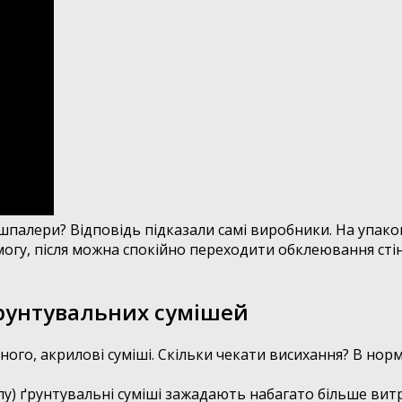
и шпалери? Відповідь підказали самі виробники. На упако
гу, після можна спокійно переходити обклеювання стін
ґрунтувальних сумішей
ого, акрилові суміші. Скільки чекати висихання? В нор
лу) ґрунтувальні суміші зажадають набагато більше вит