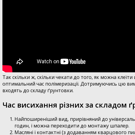
Так скільки ж, скільки чекати до того, як можна клеїт
оптимальний час полімеризації. Дотримуючись цю вимо
входять до складу ґрунтовки.
Час висихання різних за складом 
Найпоширеніший вид, прирівняний до універсальн
годин, і можна переходити до монтажу шпалер.
Масляні і контактні (з додаванням кварцового пи