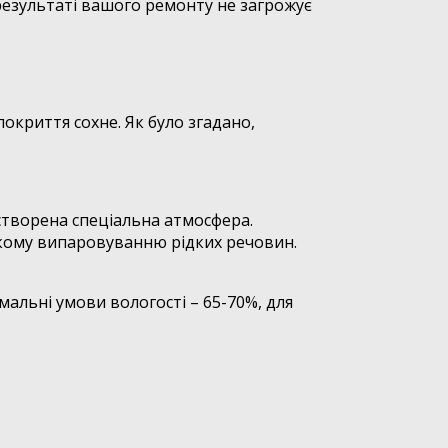
результаті вашого ремонту не загрожує
покриття сохне. Як було згадано,
створена спеціальна атмосфера.
дкому випаровуванню рідких речовин.
альні умови вологості – 65-70%, для