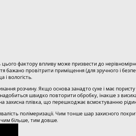
ть цього фактору впливу може призвести до нерівномірн
иття бажано провітрити приміщення (для зручного і без
 і вологість.
хання розчину. Якщо основа занадто сухе і має пористу
у знадобиться швидко повторити обробку, інакше з вис
бна захисна плівка, що перешкоджає всмоктуванню ріди
алість полімеризації. Чим тонше шар захисного покрит
 чим більше, тим довше.