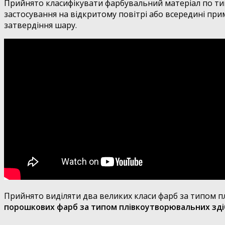
Прийнято класифікувати фарбувальний матеріал по тип
застосування на відкритому повітрі або всередині при
затвердіння шару.
Прийнято виділяти два великих класи фарб за типом 
порошкових фарб за типом плівкоутворювальних зді