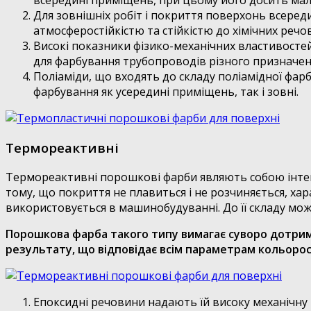
всередині приміщень, при цьому його досить мал
Для зовнішніх робіт і покриття поверхонь всеред
атмосферостійкістю та стійкістю до хімічних речо
Високі показники фізико-механічних властивосте
для фарбування трубопроводів різного призначен
Поліаміди, що входять до складу поліамідної фар
фарбування як усередині приміщень, так і зовні.
Термореактивні
Термореактивні порошкові фарби являють собою інтенси
тому, що покриття не плавиться і не розчиняється, хар
використовується в машинобудуванні. До її складу можу
Порошкова фарба такого типу вимагає суворо дотрим
результату, що відповідає всім параметрам кольорос
Епоксидні речовини надають їй високу механічну 