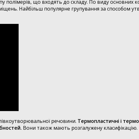
у полімерів, що входять до складу. По виду основних 
міщень. Найбільш популярне групування за способом утв
плівкоутворювальної речовини.
Термопластичні і термо
бностей.
Вони також мають розгалужену класифікацію.