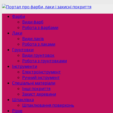
Фарби
Види фарб
Робота з фарбами
Лаки
Види лаків
Робота з лаками
Грунтовки
Види грунтовок
Робота з грунтовками
Інструменти
Електроінструмент
Ручний інструмент
Спеціальні матеріали
Інші покриття
Захист деревини
Шпаклівка
Шпаклювання поверхонь
Різне