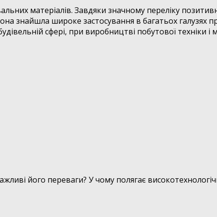
льних матеріалів. Завдяки значному переліку позитивн
а знайшла широке застосування в багатьох галузях пром
дівельній сфері, при виробництві побутової техніки і 
ажливі його переваги? У чому полягає високотехнологіч