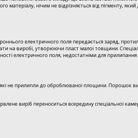
о матеріалу, нічим не відрізняється від пігменту, який 
оннього електричного поля передається заряд, протил
дати на виробі, утворюючи пласт малої товщини. Спеці
сті електричного поля, недостатніми для прилипання 
 які не прилипли до оброблюваної площини. Порошок в
рвлене виріб переноситься всередину спеціальної камер