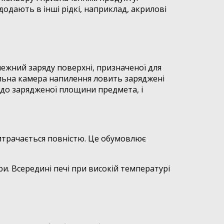
додають в інші рідкі, наприклад, акрилові
ежний заряду поверхні, призначеної для
альна камера напилення ловить заряджені
до зарядженої площини предмета, і
итрачається повністю. Це обумовлює
и. Всередині печі при високій температурі