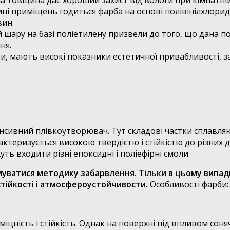
а товщина дає хороший захист від вологи при кімнатній
ині приміщень годиться фарба на основі полівінілхлорид
вин.
й шару на базі поліетилену призвели до того, що дана 
ня.
би, мають високі показники естетичної привабливості, 
вний плівкоутворювач. Тут складові частки сплавляютьс
актеризується високою твердістю і стійкістю до різних 
ть входити різні епоксидні і поліефірні смоли.
уватися методику забарвлення. Тільки в цьому випа
тійкості і атмосфероустойчивости.
Особливості фарби:
міцність і стійкість. Однак на поверхні під впливом со