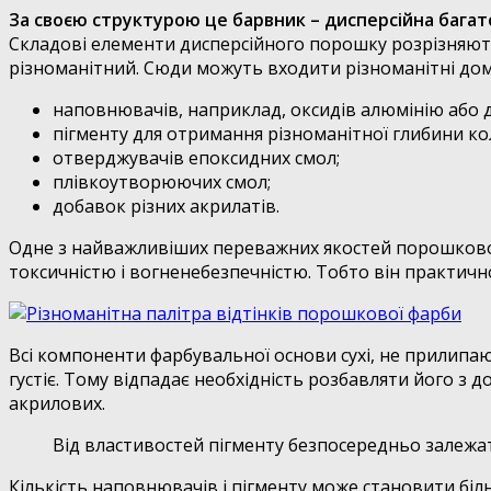
За своєю структурою це барвник – дисперсійна багат
Складові елементи дисперсійного порошку розрізняютьс
різноманітний. Сюди можуть входити різноманітні домі
наповнювачів, наприклад, оксидів алюмінію або д
пігменту для отримання різноманітної глибини ко
отверджувачів епоксидних смол;
плівкоутворюючих смол;
добавок різних акрилатів.
Одне з найважливіших переважних якостей порошковог
токсичністю і вогненебезпечністю. Тобто він практич
Всі компоненти фарбувальної основи сухі, не прилипаю
густіє. Тому відпадає необхідність розбавляти його з
акрилових.
Від властивостей пігменту безпосередньо залежать 
Кількість наповнювачів і пігменту може становити бі