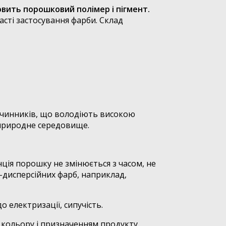
овить порошковий полімер і пігмент.
сті застосування фарби. Склад
зчинників, що володіють високою
 природне середовище.
ція порошку не змінюється з часом, не
о-дисперсійних фарб, наприклад,
о електризації, сипучість.
 кольору і призначенням продукту.