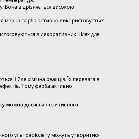
 температурі.
у. Вона відрізняється високою
полімерна фарба активно використовується
застосовуються в декоративних цілях для
я, і йде хімічна реакція. Їх перевага в
дефектів. Тому фарба активно
дку можна досягти позитивного
нячного ультрафіолету можуть утворитися