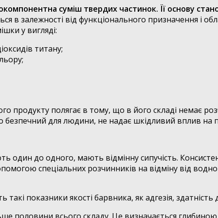
окомпонентна суміш твердих частинок. Її основу стан
я в залежності від функціонального призначення і обла
шки у вигляді:
іоксидів титану;
льору;
о продукту полягає в тому, що в його складі немає ро
но безпечний для людини, не надає шкідливий вплив на
ть один до одного, мають відмінну сипучість. Консистен
 допомогою спеціальних розчинників на відміну від водн
такі показники якості барвника, як адгезія, здатність д
льше половини всього складу. Це визначається глибиною