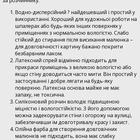
за розчиннику:
Водно-дисперсійний ? найдешевший і простий у
використанні. Хороший для художньої роботи на
шпалерах або будь-яких інших поверхнях у
приміщеннях з нормальною вологістю. Слабо
стійкий до стирання після висихання малюнка –
для довговічності картину бажано покрити
безбарвним лаком.
Латексний спрей відмінно підходить для
прикраси приміщень з великою вологістю або
якщо стіну доводиться часто мити. Він простий у
застосуванні і добре лягати на будь-яку
поверхню. Латексна основа майже не має
запаху, не токсична.
Силіконовий розчин володіє підвищеною
міцністю і вологостійкістю. З його допомогою
можна задекорувати стіни і огорожу на вулиці,
забезпечивши їм довготривалу красу і захист.
Олійна фарба для створення довговічних
малюнків не підходить, вона має слабку