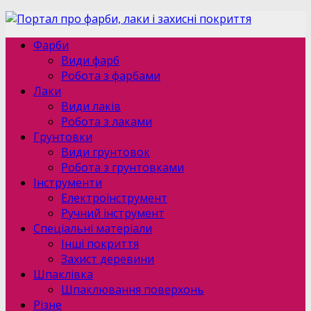
Фарби
Види фарб
Робота з фарбами
Лаки
Види лаків
Робота з лаками
Грунтовки
Види грунтовок
Робота з грунтовками
Інструменти
Електроінструмент
Ручний інструмент
Спеціальні матеріали
Інші покриття
Захист деревини
Шпаклівка
Шпаклювання поверхонь
Різне