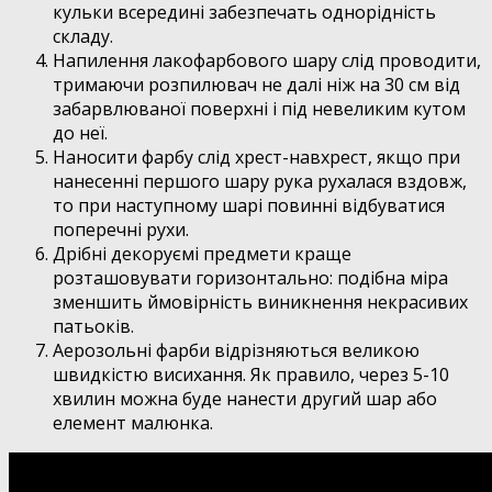
кульки всередині забезпечать однорідність
складу.
Напилення лакофарбового шару слід проводити,
тримаючи розпилювач не далі ніж на 30 см від
забарвлюваної поверхні і під невеликим кутом
до неї.
Наносити фарбу слід хрест-навхрест, якщо при
нанесенні першого шару рука рухалася вздовж,
то при наступному шарі повинні відбуватися
поперечні рухи.
Дрібні декоруємі предмети краще
розташовувати горизонтально: подібна міра
зменшить ймовірність виникнення некрасивих
патьоків.
Аерозольні фарби відрізняються великою
швидкістю висихання. Як правило, через 5-10
хвилин можна буде нанести другий шар або
елемент малюнка.