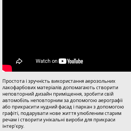
Простота і зручність використання аерозольних
лакофарбових матеріалів допомагають створити
неповторний дизайн приміщення, зробити свій
автомобіль неповторним за допомогою аерографії
або прикрасити нудний фасад і паркан з допомогою
графіті, подарувати нове життя улюбленим старим
речам і створити унікальні вироби для прикраси
інтер'єру.