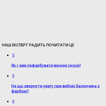
НАШ ЕКСПЕРТ РАДИТЬ ПОЧИТАТИ ЦЕ
0
Як і чим пофарбувати віконні укоси?
0
На що звернути увагу при виборі балончика з
фарбою?
0