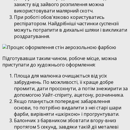
захисту від зайвого розпилення можна
використовувати малярний скотч.
При роботі обов'язково користуватись
респіратором. Найдрібніші частинки суспензії
можуть потрапити в дихальні шляхи і викликати
роздратування.
Підготувавши таким чином, робоче місце, можна
приступати до художнього оформлення:
Площа для малюнка очищається від усіх
забруднень. По можливості, її краще добре
промити, дати просохнути, а потім знежирити за
допомогою Уайт-спіриту, ацетону, розчинника.
Якщо планується попереднє забарвлення
основи, то потрібно видалити з неї старі шари
фарби, вирівняти «шкіркою» і прогрунтувати.
Балончик з барвником збовтати вгору-вниз
протягом 5 секунд, завдяки такій дії металеві