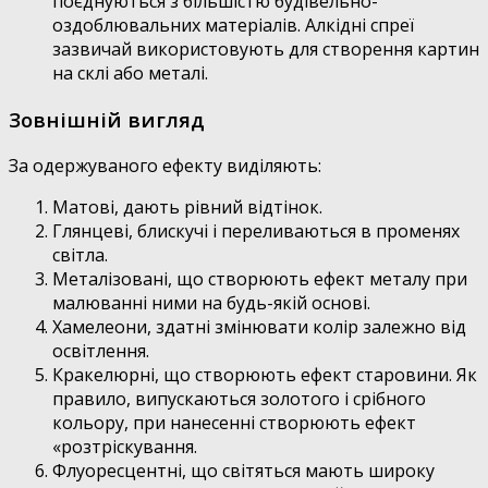
поєднуються з більшістю будівельно-
оздоблювальних матеріалів. Алкідні спреї
зазвичай використовують для створення картин
на склі або металі.
Зовнішній вигляд
За одержуваного ефекту виділяють:
Матові, дають рівний відтінок.
Глянцеві, блискучі і переливаються в променях
світла.
Металізовані, що створюють ефект металу при
малюванні ними на будь-якій основі.
Хамелеони, здатні змінювати колір залежно від
освітлення.
Кракелюрні, що створюють ефект старовини. Як
правило, випускаються золотого і срібного
кольору, при нанесенні створюють ефект
«розтріскування.
Флуоресцентні, що світяться мають широку