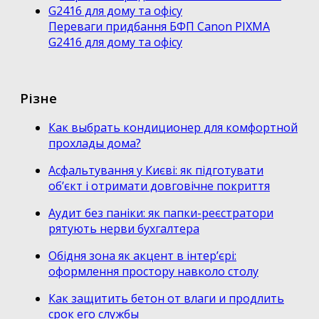
Переваги придбання БФП Canon PIXMA
G2416 для дому та офісу
Різне
Как выбрать кондиционер для комфортной
прохлады дома?
Асфальтування у Києві: як підготувати
об’єкт і отримати довговічне покриття
Аудит без паніки: як папки-реєстратори
рятують нерви бухгалтера
Обідня зона як акцент в інтер’єрі:
оформлення простору навколо столу
Как защитить бетон от влаги и продлить
срок его службы