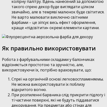
колірну палітру. Вдень нанесений за допомогою
такого спрею декор буде виглядати цілком
звичайно, але в темряві малюнок буде світитися.
Не варто малювати виключно світними
фарбами – це зіпсує весь ефект оформлення,
краще «підсвітити» окремі елементи картини.
Як правильно використовувати
Робота з фарбувальними складами у балончиках
відрізняється простотою та зручністю, але,
використовуючи їх, потрібно враховувати, що:
Спреї на органічній основі легковоспламеняемы.
Не можна використовувати їх поблизу
відкритого вогню.
При розпиленні барвника слід прикрити підлогу і
ті частини поверхні, які не будуть піддаватися
декорування. На предметах або стінах для