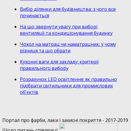
Вибір ділянки для будівництва: з чого все
починається
На що звернути увагу при виборі
вентиляції та кондиціонування будинку
Чохол на матрац чи наматрацник: у чому
різниця та що обрати
Кухонні ваги для закладу: критерії
правильного вибору
Розрахунок LED освітлення: як правильно
підібрати світильники для промислових
об'єктів
Портал про фарби, лаки і захисні покриття - 2017-2019
Щодо питань співпраці: