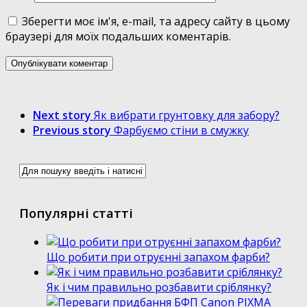
Зберегти моє ім'я, e-mail, та адресу сайту в цьому
браузері для моїх подальших коментарів.
Next story
Як вибрати грунтовку для забору?
Previous story
Фарбуємо стіни в смужку
Популярні статті
Що робити при отруєнні запахом фарби?
Як і чим правильно розбавити сріблянку?