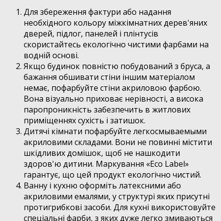
Для збереження фактури або надання
необхідного кольору міжкімнатних дерев'яних
дверей, підлог, панелей і плінтусів
скористайтесь екологічно чистими фарбами на
водній основі.
Якщо будинок повністю побудований з бруса, а
бажання обшивати стіни іншим матеріалом
немає, пофарбуйте стіни акриловою фарбою.
Вона візуально приховає нерівності, а висока
паропроникність забезпечить в житлових
приміщеннях сухість і затишок.
Дитячі кімнати пофарбуйте легкосмываемыми
акриловими складами. Вони не повинні містити
шкідливих домішок, щоб не нашкодити
здоров'ю дитини. Маркування «Eco Label»
гарантує, що цей продукт екологічно чистий.
Ванну і кухню оформіть латексними або
акриловими емалями, у структурі яких присутні
протигрибкові засоби. Для кухні використовуйте
спеціальні фарби, з яких дуже легко змиваються