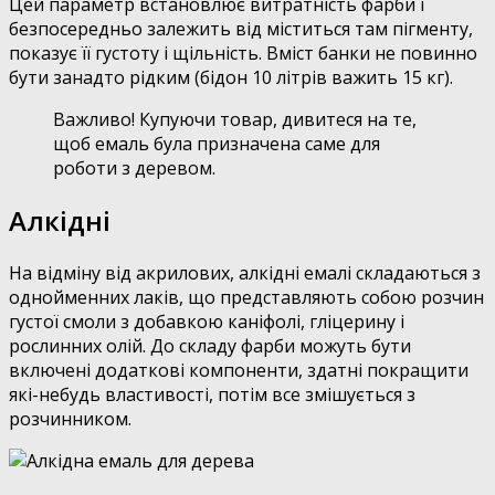
Цей параметр встановлює витратність фарби і
безпосередньо залежить від міститься там пігменту,
показує її густоту і щільність. Вміст банки не повинно
бути занадто рідким (бідон 10 літрів важить 15 кг).
Важливо! Купуючи товар, дивитеся на те,
щоб емаль була призначена саме для
роботи з деревом.
Алкідні
На відміну від акрилових, алкідні емалі складаються з
однойменних лаків, що представляють собою розчин
густої смоли з добавкою каніфолі, гліцерину і
рослинних олій. До складу фарби можуть бути
включені додаткові компоненти, здатні покращити
які-небудь властивості, потім все змішується з
розчинником.