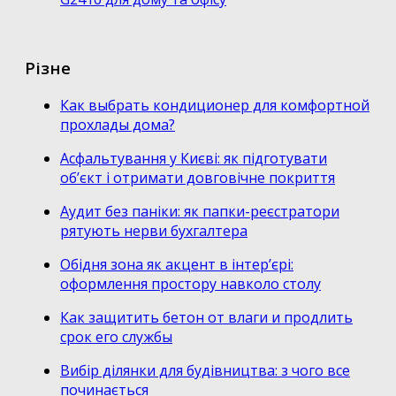
Різне
Как выбрать кондиционер для комфортной
прохлады дома?
Асфальтування у Києві: як підготувати
об’єкт і отримати довговічне покриття
Аудит без паніки: як папки-реєстратори
рятують нерви бухгалтера
Обідня зона як акцент в інтер’єрі:
оформлення простору навколо столу
Как защитить бетон от влаги и продлить
срок его службы
Вибір ділянки для будівництва: з чого все
починається