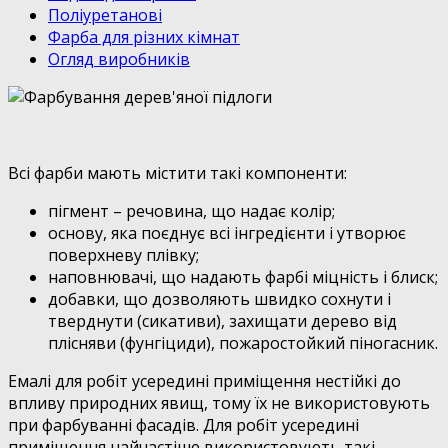
Поліуретанові
Фарба для різних кімнат
Огляд виробників
Всі фарби мають містити такі компоненти:
пігмент – речовина, що надає колір;
основу, яка поєднує всі інгредієнти і утворює
поверхневу плівку;
наповнювачі, що надають фарбі міцність і блиск;
добавки, що дозволяють швидко сохнути і
тверднути (сикативи), захищати дерево від
плісняви (фунгіциди), пожаростойкий піногасник.
Емалі для робіт усередині приміщення нестійкі до
впливу природних явищ, тому їх не використовують
при фарбуванні фасадів. Для робіт усередині
приміщення найчастіше використовують такі