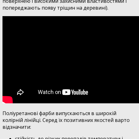
поверхнею і високими захисними властивостями і
попереджають появу тріщин на деревині).
Поліуретанові фарби випускаються в широкій
колірній лінійці. Серед їх позитивних якостей варто
відзначити:
стійкість до різких перепадів температури і