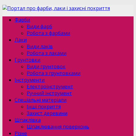
Фарби
Види фарб
Робота з фарбами
Лаки
Види лаків
Робота з лаками
Грунтовки
Види грунтовок
Робота з грунтовками
Інструменти
Електроінструмент
Ручний інструмент
Спеціальні матеріали
Інші покриття
Захист деревини
Шпаклівка
Шпаклювання поверхонь
Різне