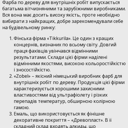
Фарба по дереву для внутрішніх робіт випускається
багатьма вітчизняними та зарубіжними виробниками.
Вся вона має досить високу якість, проте необхідно
вибирати з найкращих, добре зарекомендували себе
на будівельному ринку:
Фінська фірма «Tikkurila». Це один з кращих
концернів, визнаних по всьому світу. Довгий
праця фахівців увінчався відмінними
результатами. Склади цієї фірми наділені
відмінними якостями, високою кольоростійкістю
і зносостійкістю.
«Zobel» – якісний німецький виробник фарб для
внутрішніх робіт по дереву. Продукція цієї фірми
характеризується хорошими захисними
властивостями від ультрафіолету і різких
перепадів температур, обширною колірною
гамою.
Емаль, що використовується як фінішне
декоративне покриття – «Древопласт». В її
складний склад входять алкиды, що