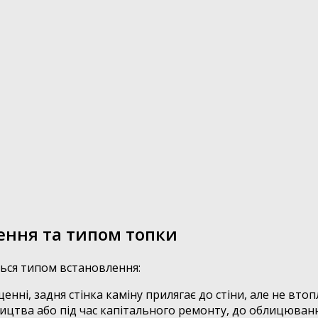
ення та типом топки
ться типом встановлення:
ні, задня стінка каміну прилягає до стіни, але не втопл
ицтва або під час капітального ремонту, до облицюванн