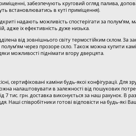
приміщенні, забезпечують круговий огляд палива, допов
уть встановлюватись в куті приміщення).
ідкриті надають можливість спостерігати за полум’ям, м
, адже їх ефективність дуже низька.
дділена від зовнішнього світу термостійким склом. За 
 полум’ям через прозоре скло. Також можна купити камі
дяки можливості піднімати вгору дверцята.
і, сертифіковані каміни будь-якої конфігурації. Для зр
жна налаштовувати в залежності від пошукових потреб. 
від 7 тис. грн. доставка виконується за наш рахунок. В 
. Наші співробітники готові відповісти на будь-які Ва