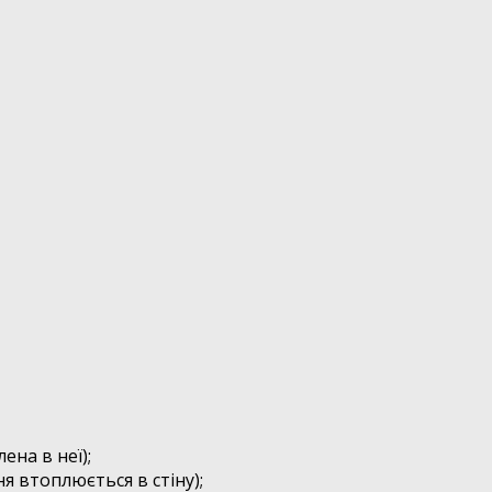
ена в неї);
я втоплюється в стіну);