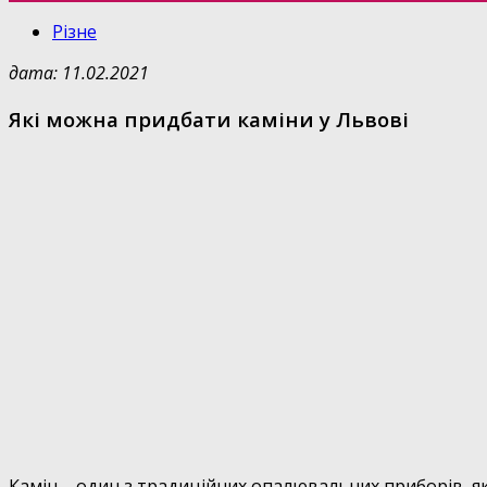
Різне
дата: 11.02.2021
Які можна придбати каміни у Львові
Камін – один з традиційних опалювальних приборів, як