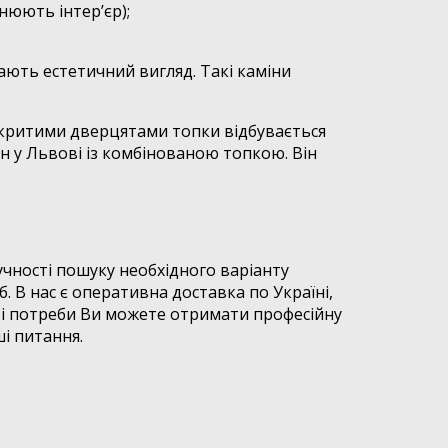
нюють інтер’єр);
ають естетичний вигляд. Такі каміни
закритими дверцятами топки відбувається
н у Львові із комбінованою топкою. Він
учності пошуку необхідного варіанту
В нас є оперативна доставка по Україні,
разі потреби Ви можете отримати професійну
ші питання.