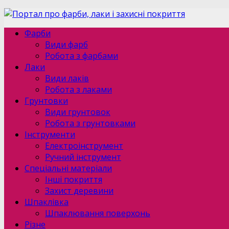
Фарби
Види фарб
Робота з фарбами
Лаки
Види лаків
Робота з лаками
Грунтовки
Види грунтовок
Робота з грунтовками
Інструменти
Електроінструмент
Ручний інструмент
Спеціальні матеріали
Інші покриття
Захист деревини
Шпаклівка
Шпаклювання поверхонь
Різне