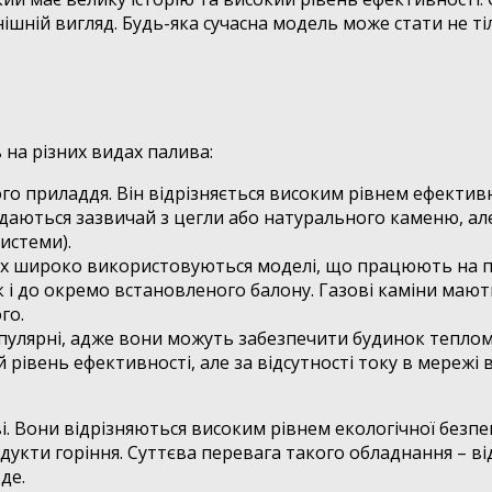
ішній вигляд. Будь-яка сучасна модель може стати не 
на різних видах палива:
о приладдя. Він відрізняється високим рівнем ефективн
ладаються зазвичай з цегли або натурального каменю, а
истеми).
вах широко використовуються моделі, що працюють на 
ак і до окремо встановленого балону. Газові каміни маю
го.
опулярні, адже вони можуть забезпечити будинок теплом
 рівень ефективності, але за відсутності току в мереж
і. Вони відрізняються високим рівнем екологічної безпе
одукти горіння. Суттєва перевага такого обладнання – ві
де.