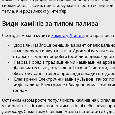
своїми обов’язками, при цьому мають естетичний зовн
тепла, а й родзинкою у інтер’єрі.
Види камінів за типом палива
Сьогодні можна купити
каміни у Львові
, що працюють 
· Дров’яні. Найпоширеніший варіант опалювальног
атмосферу затишку та тепла. Дров’яні каміни ск
та архітектурної проробки (особливо димохідної с
· Газові. Поряд з традиційними камінами на дро
підключатись, як до загальної газової системи, т
обслуговування такого приладдя обходиться доро
· Електричні. Електричні каміни у Львові також п
видів палива. Електричне обладнання має високий
теплом.
Останнім часом росте популярність камінів на біопалив
утворюється кіптява, попіл, дим та інші небезпечні пр
димоходу. Саме тому біокамін можна встановити будь-