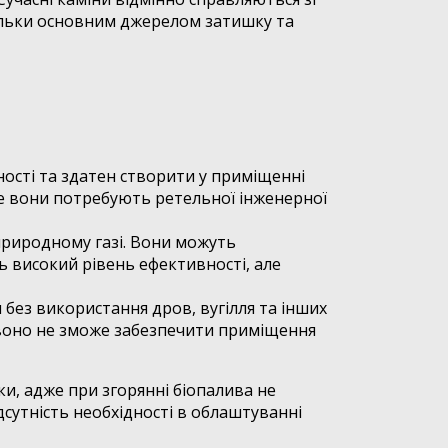
тільки основним джерелом затишку та
ості та здатен створити у приміщенні
ле вони потребують ретельної інженерної
природному газі. Вони можуть
ть високий рівень ефективності, але
 без використання дров, вугілля та інших
і воно не зможе забезпечити приміщення
ки, адже при згорянні біопалива не
дсутність необхідності в облаштуванні