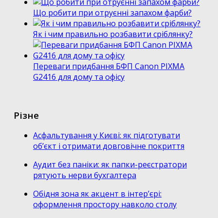
Що робити при отруєнні запахом фарби?
Як і чим правильно розбавити сріблянку?
Переваги придбання БФП Canon PIXMA
G2416 для дому та офісу
Різне
Асфальтування у Києві: як підготувати
об’єкт і отримати довговічне покриття
Аудит без паніки: як папки-реєстратори
рятують нерви бухгалтера
Обідня зона як акцент в інтер’єрі:
оформлення простору навколо столу