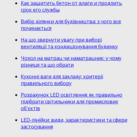
Как защитить бетон от влаги и продлить
срок его службы
Вибір ділянки для будівництва: з чого все
починається
На що звернути увагу при виборі
вентиляції та кондиціонування будинку
Чохол на матрац чи наматрацник: у чому
різниця та що обрати
Кухонні ваги для закладу: критерії
правильного вибору
Розрахунок LED освітлення: як правильно
підібрати світильники для промислових
об'єктів
LED-лінійки: види, характеристики та сфери
застосування