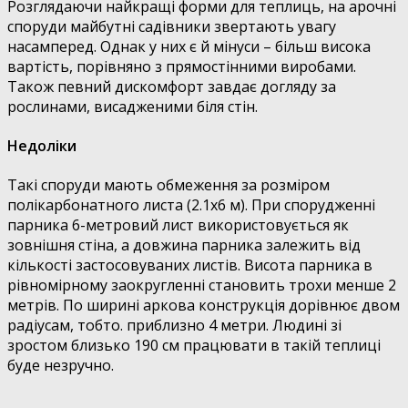
Розглядаючи найкращі форми для теплиць, на арочні
споруди майбутні садівники звертають увагу
насамперед. Однак у них є й мінуси – більш висока
вартість, порівняно з прямостінними виробами.
Також певний дискомфорт завдає догляду за
рослинами, висадженими біля стін.
Недоліки
Такі споруди мають обмеження за розміром
полікарбонатного листа (2.1х6 м). При спорудженні
парника 6-метровий лист використовується як
зовнішня стіна, а довжина парника залежить від
кількості застосовуваних листів. Висота парника в
рівномірному заокругленні становить трохи менше 2
метрів. По ширині аркова конструкція дорівнює двом
радіусам, тобто. приблизно 4 метри. Людині зі
зростом близько 190 см працювати в такій теплиці
буде незручно.