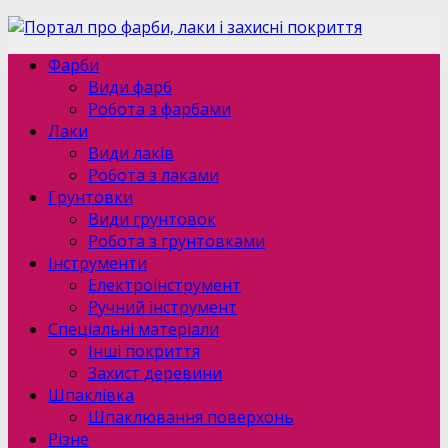
Фарби
Види фарб
Робота з фарбами
Лаки
Види лаків
Робота з лаками
Грунтовки
Види грунтовок
Робота з грунтовками
Інструменти
Електроінструмент
Ручний інструмент
Спеціальні матеріали
Інші покриття
Захист деревини
Шпаклівка
Шпаклювання поверхонь
Різне