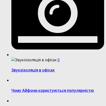
0
Звукоізоляція в офісах
Чому Айфони користуються популярністю