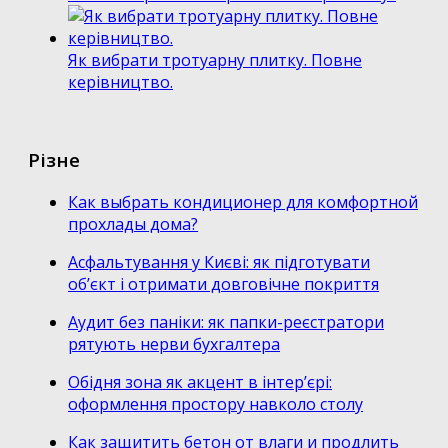
Як вибрати тротуарну плитку. Повне
керівництво.
Різне
Как выбрать кондиционер для комфортной
прохлады дома?
Асфальтування у Києві: як підготувати
об’єкт і отримати довговічне покриття
Аудит без паніки: як папки-реєстратори
рятують нерви бухгалтера
Обідня зона як акцент в інтер’єрі:
оформлення простору навколо столу
Как защитить бетон от влаги и продлить