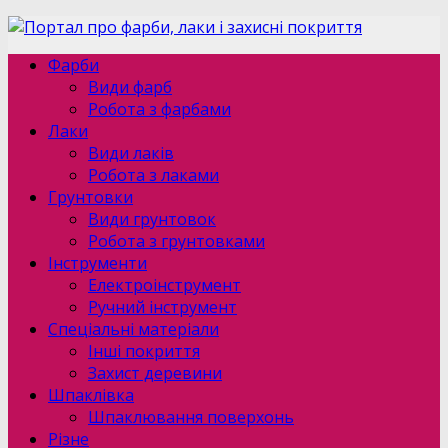
Фарби
Види фарб
Робота з фарбами
Лаки
Види лаків
Робота з лаками
Грунтовки
Види грунтовок
Робота з грунтовками
Інструменти
Електроінструмент
Ручний інструмент
Спеціальні матеріали
Інші покриття
Захист деревини
Шпаклівка
Шпаклювання поверхонь
Різне