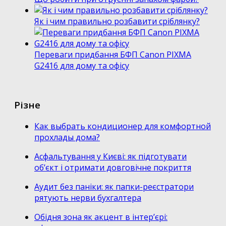
Як і чим правильно розбавити сріблянку?
Переваги придбання БФП Canon PIXMA
G2416 для дому та офісу
Різне
Как выбрать кондиционер для комфортной
прохлады дома?
Асфальтування у Києві: як підготувати
об’єкт і отримати довговічне покриття
Аудит без паніки: як папки-реєстратори
рятують нерви бухгалтера
Обідня зона як акцент в інтер’єрі: