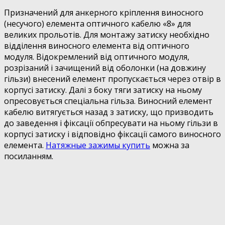
Призначений для анкерного кріплення виносного
(несучого) елемента оптичного кабелю «8» для
великих прольотів. Для монтажу затиску необхідно
відділення виносного елемента від оптичного
модуля. Відокремлений від оптичного модуля,
розрізаний і зачищений від оболонки (на довжину
гільзи) внесений елемент пропускається через отвір в
корпусі затиску. Далі з боку тяги затиску на ньому
опресовується спеціальна гільза. Виносний елемент
кабелю витягується назад з затиску, що призводить
до заведення і фіксації обпресувати на ньому гільзи в
корпусі затиску і відповідно фіксації самого виносного
елемента.
Натяжные зажимы купить
можна за
посиланням.