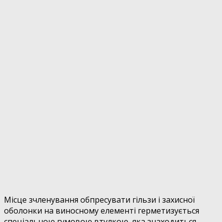
Місце зчленування обпресувати гільзи і захисної
оболонки на виносному елементі герметизується
спеціальною гумовою втулкою, яка знаходиться