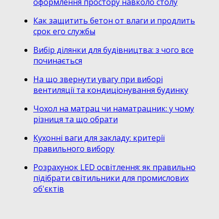
оформлення простору навколо столу
Как защитить бетон от влаги и продлить
срок его службы
Вибір ділянки для будівництва: з чого все
починається
На що звернути увагу при виборі
вентиляції та кондиціонування будинку
Чохол на матрац чи наматрацник: у чому
різниця та що обрати
Кухонні ваги для закладу: критерії
правильного вибору
Розрахунок LED освітлення: як правильно
підібрати світильники для промислових
об'єктів