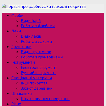
Фарби
Види фарб
Робота з фарбами
Лаки
Види лаків
Робота з лаками
Грунтовки
Види грунтовок
Робота з грунтовками
Інструменти
Електроінструмент
Ручний інструмент
Спеціальні матеріали
Інші покриття
Захист деревини
Шпаклівка
Шпаклювання поверхонь
Різне