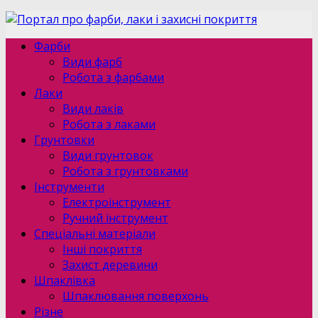
Фарби
Види фарб
Робота з фарбами
Лаки
Види лаків
Робота з лаками
Грунтовки
Види грунтовок
Робота з грунтовками
Інструменти
Електроінструмент
Ручний інструмент
Спеціальні матеріали
Інші покриття
Захист деревини
Шпаклівка
Шпаклювання поверхонь
Різне