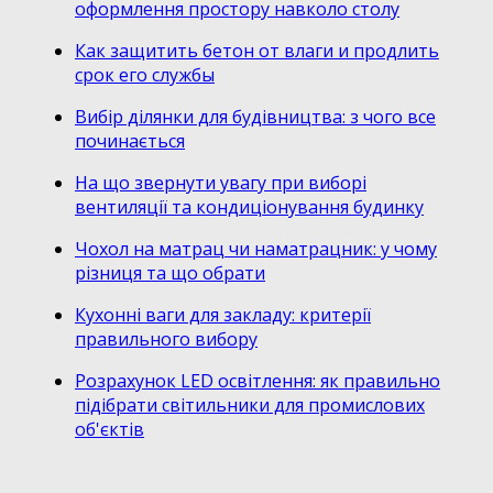
оформлення простору навколо столу
Как защитить бетон от влаги и продлить
срок его службы
Вибір ділянки для будівництва: з чого все
починається
На що звернути увагу при виборі
вентиляції та кондиціонування будинку
Чохол на матрац чи наматрацник: у чому
різниця та що обрати
Кухонні ваги для закладу: критерії
правильного вибору
Розрахунок LED освітлення: як правильно
підібрати світильники для промислових
об'єктів