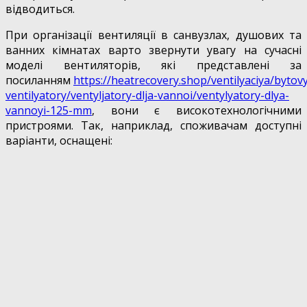
відводиться.
При організації вентиляції в санвузлах, душових та
ванних кімнатах варто звернути увагу на сучасні
моделі вентиляторів, які представлені за
посиланням
https://heatrecovery.shop/ventilyaciya/bytov
ventilyatory/ventyljatory-dlja-vannoi/ventylyatory-dlya-
vannoyi-125-mm
, вони є високотехнологічними
пристроями. Так, наприклад, споживачам доступні
варіанти, оснащені: