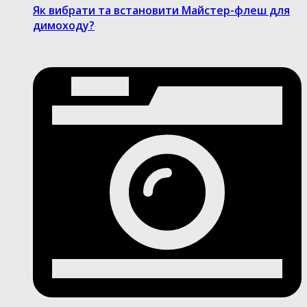
Як вибрати та встановити Майстер-флеш для
димоходу?