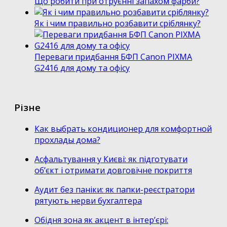
Що робити при отруєнні запахом фарби?
Як і чим правильно розбавити сріблянку?
Переваги придбання БФП Canon PIXMA
G2416 для дому та офісу
Різне
Как выбрать кондиционер для комфортной
прохлады дома?
Асфальтування у Києві: як підготувати
об’єкт і отримати довговічне покриття
Аудит без паніки: як папки-реєстратори
рятують нерви бухгалтера
Обідня зона як акцент в інтер’єрі: