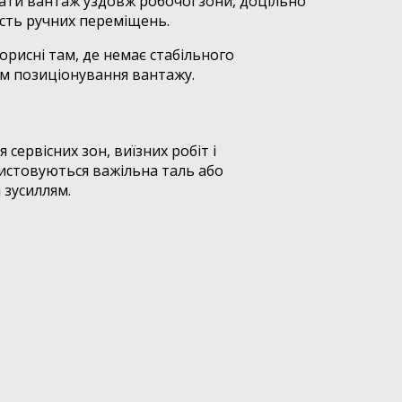
авати вантаж уздовж робочої зони, доцільно
ість ручних переміщень.
орисні там, де немає стабільного
ем позиціонування вантажу.
ервісних зон, виїзних робіт і
ристовуються важільна таль або
зусиллям.