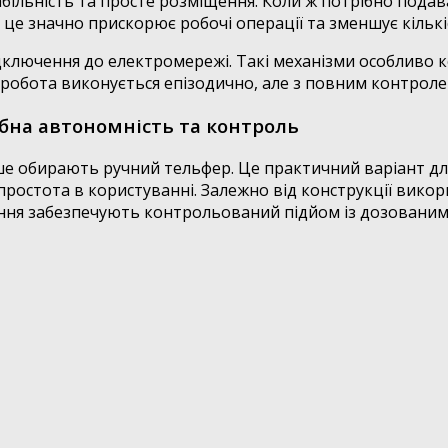
стабільність та просте розміщення. Коли ж потрібно под
— це значно прискорює робочі операції та зменшує кільк
дключення до електромережі. Такі механізми особливо к
 робота виконується епізодично, але з повним контрол
ібна автономність та контроль
е обирають ручний тельфер. Це практичний варіант для с
простота в користуванні. Залежно від конструкції вико
ня забезпечують контрольований підйом із дозованим 