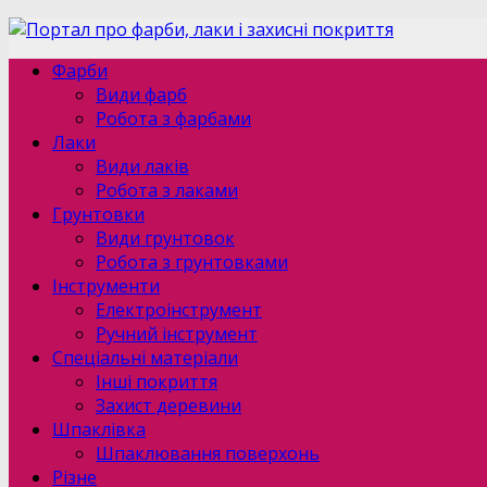
Фарби
Види фарб
Робота з фарбами
Лаки
Види лаків
Робота з лаками
Грунтовки
Види грунтовок
Робота з грунтовками
Інструменти
Електроінструмент
Ручний інструмент
Спеціальні матеріали
Інші покриття
Захист деревини
Шпаклівка
Шпаклювання поверхонь
Різне