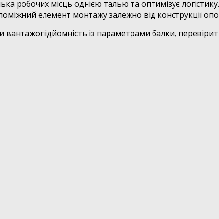
ька робочих місць однією талью та оптимізує логістику.
оміжний елемент монтажу залежно від конструкції опо
вантажопідйомність із параметрами балки, перевірити