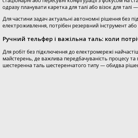
стаціонарні або пересувні конфігурації з фокусом на 
одразу планувати каретка для талі або візок для талі 
Для частини задач актуальні автономні рішення без пі
електроживлення, потрібен резервний інструмент або
Ручний тельфер і важільна таль: коли потр
Для робіт без підключення до електромережі найчастіш
майстерень, де важлива передбачуваність процесу та 
шестеренна таль шестеренчатого типу — обидва рішен