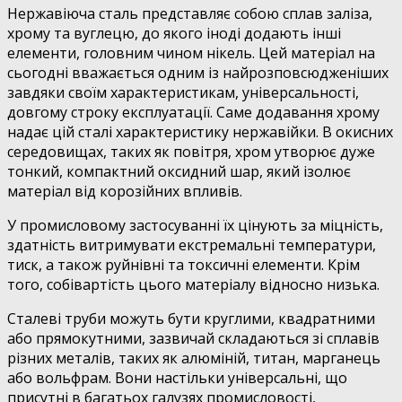
Нержавіюча сталь представляє собою сплав заліза,
хрому та вуглецю, до якого іноді додають інші
елементи, головним чином нікель. Цей матеріал на
сьогодні вважається одним із найрозповсюдженіших
завдяки своїм характеристикам, універсальності,
довгому строку експлуатації. Саме додавання хрому
надає цій сталі характеристику нержавійки. В окисних
середовищах, таких як повітря, хром утворює дуже
тонкий, компактний оксидний шар, який ізолює
матеріал від корозійних впливів.
У промисловому застосуванні їх цінують за міцність,
здатність витримувати екстремальні температури,
тиск, а також руйнівні та токсичні елементи. Крім
того, собівартість цього матеріалу відносно низька.
Сталеві труби можуть бути круглими, квадратними
або прямокутними, зазвичай складаються зі сплавів
різних металів, таких як алюміній, титан, марганець
або вольфрам. Вони настільки універсальні, що
присутні в багатьох галузях промисловості,