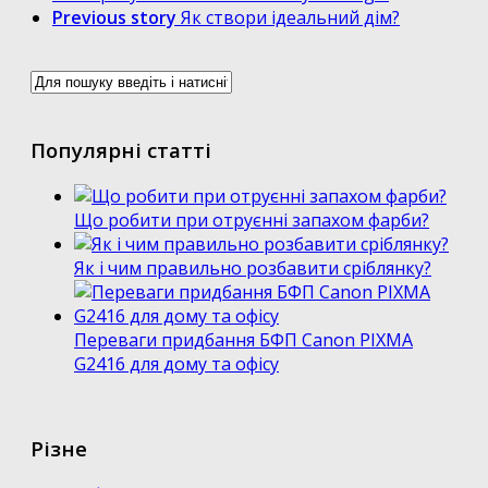
Previous story
Як створи ідеальний дім?
Популярні статті
Що робити при отруєнні запахом фарби?
Як і чим правильно розбавити сріблянку?
Переваги придбання БФП Canon PIXMA
G2416 для дому та офісу
Різне