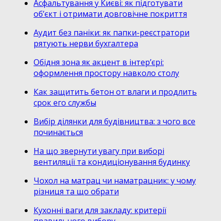
Асфальтування у Києві: як підготувати
об’єкт і отримати довговічне покриття
Аудит без паніки: як папки-реєстратори
рятують нерви бухгалтера
Обідня зона як акцент в інтер’єрі:
оформлення простору навколо столу
Как защитить бетон от влаги и продлить
срок его службы
Вибір ділянки для будівництва: з чого все
починається
На що звернути увагу при виборі
вентиляції та кондиціонування будинку
Чохол на матрац чи наматрацник: у чому
різниця та що обрати
Кухонні ваги для закладу: критерії