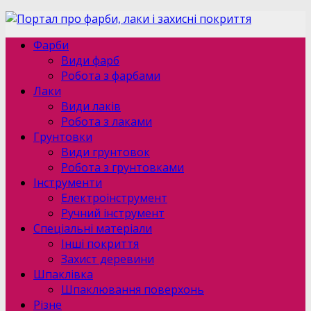
Фарби
Види фарб
Робота з фарбами
Лаки
Види лаків
Робота з лаками
Грунтовки
Види грунтовок
Робота з грунтовками
Інструменти
Електроінструмент
Ручний інструмент
Спеціальні матеріали
Інші покриття
Захист деревини
Шпаклівка
Шпаклювання поверхонь
Різне