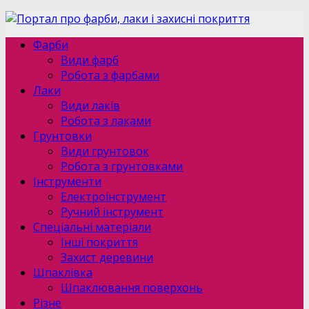
Фарби
Види фарб
Робота з фарбами
Лаки
Види лаків
Робота з лаками
Грунтовки
Види грунтовок
Робота з грунтовками
Інструменти
Електроінструмент
Ручний інструмент
Спеціальні матеріали
Інші покриття
Захист деревини
Шпаклівка
Шпаклювання поверхонь
Різне