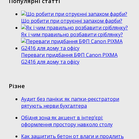
Популярні статті
Що робити при отруєнні запахом фарби?
Як і чим правильно розбавити сріблянку?
Переваги придбання БФП Canon PIXMA
G2416 для дому та офісу
Різне
Аудит без паніки: як папки-реєстратори
рятують нерви бухгалтера
Обідня зона як акцент в інтер’єрі:
оформлення простору навколо столу
Как защитить бетон от влаги и продлить