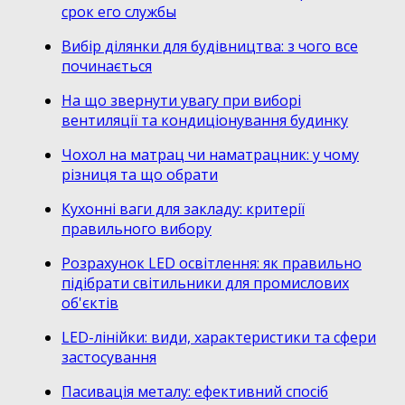
срок его службы
Вибір ділянки для будівництва: з чого все
починається
На що звернути увагу при виборі
вентиляції та кондиціонування будинку
Чохол на матрац чи наматрацник: у чому
різниця та що обрати
Кухонні ваги для закладу: критерії
правильного вибору
Розрахунок LED освітлення: як правильно
підібрати світильники для промислових
об'єктів
LED-лінійки: види, характеристики та сфери
застосування
Пасивація металу: ефективний спосіб