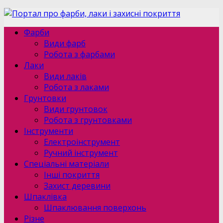
Фарби
Види фарб
Робота з фарбами
Лаки
Види лаків
Робота з лаками
Грунтовки
Види грунтовок
Робота з грунтовками
Інструменти
Електроінструмент
Ручний інструмент
Спеціальні матеріали
Інші покриття
Захист деревини
Шпаклівка
Шпаклювання поверхонь
Різне