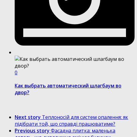
0
Как выбрать автоматический шлагбаум во
двор?
Next story
Теплоносій для систем опалення: як
підібрати той, що справді працюватиме?
Previous story
Фасадна плитка: маленька