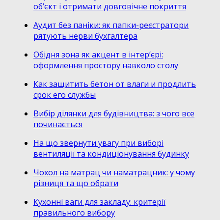
об’єкт і отримати довговічне покриття
Аудит без паніки: як папки-реєстратори
рятують нерви бухгалтера
Обідня зона як акцент в інтер’єрі:
оформлення простору навколо столу
Как защитить бетон от влаги и продлить
срок его службы
Вибір ділянки для будівництва: з чого все
починається
На що звернути увагу при виборі
вентиляції та кондиціонування будинку
Чохол на матрац чи наматрацник: у чому
різниця та що обрати
Кухонні ваги для закладу: критерії
правильного вибору