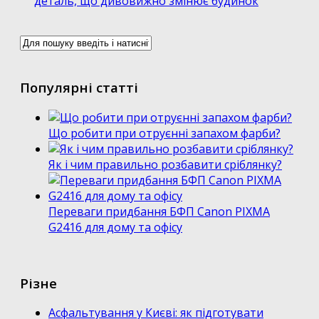
деталь, що дивовижно змінює будинок
Популярні статті
Що робити при отруєнні запахом фарби?
Як і чим правильно розбавити сріблянку?
Переваги придбання БФП Canon PIXMA
G2416 для дому та офісу
Різне
Асфальтування у Києві: як підготувати