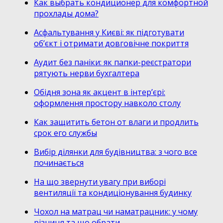
Как выбрать кондиционер для комфортной
прохлады дома?
Асфальтування у Києві: як підготувати
об’єкт і отримати довговічне покриття
Аудит без паніки: як папки-реєстратори
рятують нерви бухгалтера
Обідня зона як акцент в інтер’єрі:
оформлення простору навколо столу
Как защитить бетон от влаги и продлить
срок его службы
Вибір ділянки для будівництва: з чого все
починається
На що звернути увагу при виборі
вентиляції та кондиціонування будинку
Чохол на матрац чи наматрацник: у чому
різниця та що обрати