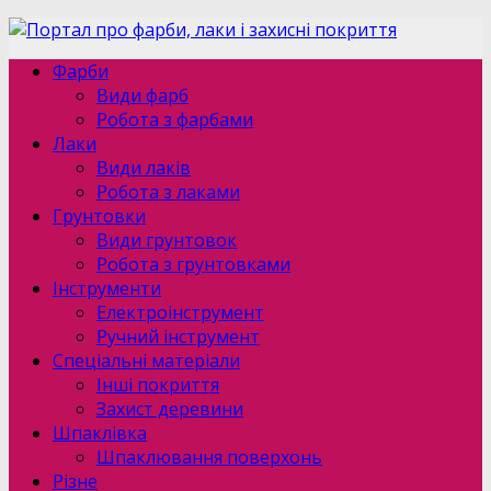
Фарби
Види фарб
Робота з фарбами
Лаки
Види лаків
Робота з лаками
Грунтовки
Види грунтовок
Робота з грунтовками
Інструменти
Електроінструмент
Ручний інструмент
Спеціальні матеріали
Інші покриття
Захист деревини
Шпаклівка
Шпаклювання поверхонь
Різне