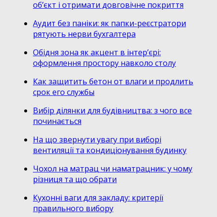
об’єкт і отримати довговічне покриття
Аудит без паніки: як папки-реєстратори
рятують нерви бухгалтера
Обідня зона як акцент в інтер’єрі:
оформлення простору навколо столу
Как защитить бетон от влаги и продлить
срок его службы
Вибір ділянки для будівництва: з чого все
починається
На що звернути увагу при виборі
вентиляції та кондиціонування будинку
Чохол на матрац чи наматрацник: у чому
різниця та що обрати
Кухонні ваги для закладу: критерії
правильного вибору