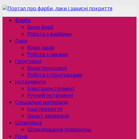
Фарби
Види фарб
Робота з фарбами
Лаки
Види лаків
Робота з лаками
Грунтовки
Види грунтовок
Робота з грунтовками
Інструменти
Електроінструмент
Ручний інструмент
Спеціальні матеріали
Інші покриття
Захист деревини
Шпаклівка
Шпаклювання поверхонь
Різне