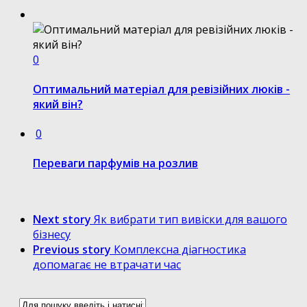
0
Оптимальний матеріал для ревізійних люків -
який він?
0
Переваги парфумів на розлив
Next story
Як вибрати тип вивіски для вашого
бізнесу
Previous story
Комплексна діагностика
допомагає не втрачати час