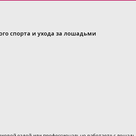
ого спорта и ухода за лошадьми
рховой ездой или профессионально работаете с лошадь