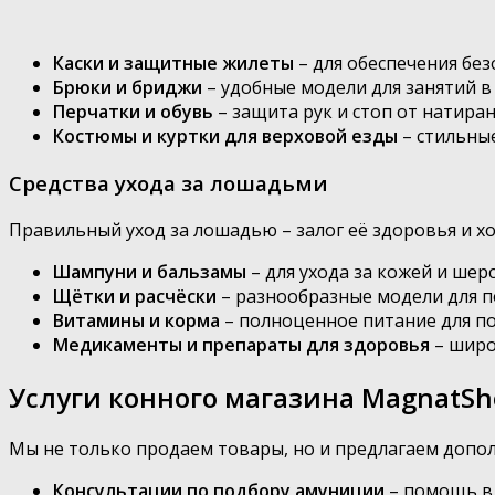
Каски и защитные жилеты
– для обеспечения бе
Брюки и бриджи
– удобные модели для занятий в
Перчатки и обувь
– защита рук и стоп от натира
Костюмы и куртки для верховой езды
– стильны
Средства ухода за лошадьми
Правильный уход за лошадью – залог её здоровья и хо
Шампуни и бальзамы
– для ухода за кожей и шер
Щётки и расчёски
– разнообразные модели для п
Витамины и корма
– полноценное питание для по
Медикаменты и препараты для здоровья
– широ
Услуги конного магазина MagnatSh
Мы не только продаем товары, но и предлагаем допол
Консультации по подбору амуниции
– помощь в 