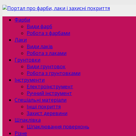
Фарби
Види фарб
Робота з фарбами
Лаки
Види лаків
Робота з лаками
Грунтовки
Види грунтовок
Робота з грунтовками
Інструменти
Електроінструмент
Ручний інструмент
Спеціальні матеріали
Інші покриття
Захист деревини
Шпаклівка
Шпаклювання поверхонь
Різне