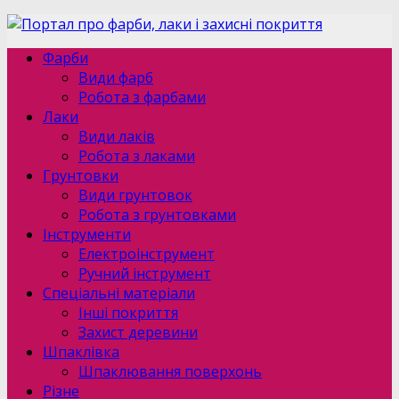
Фарби
Види фарб
Робота з фарбами
Лаки
Види лаків
Робота з лаками
Грунтовки
Види грунтовок
Робота з грунтовками
Інструменти
Електроінструмент
Ручний інструмент
Спеціальні матеріали
Інші покриття
Захист деревини
Шпаклівка
Шпаклювання поверхонь
Різне