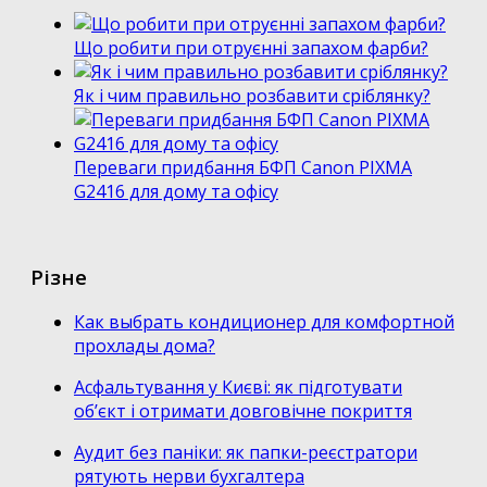
Що робити при отруєнні запахом фарби?
Як і чим правильно розбавити сріблянку?
Переваги придбання БФП Canon PIXMA
G2416 для дому та офісу
Різне
Как выбрать кондиционер для комфортной
прохлады дома?
Асфальтування у Києві: як підготувати
об’єкт і отримати довговічне покриття
Аудит без паніки: як папки-реєстратори
рятують нерви бухгалтера