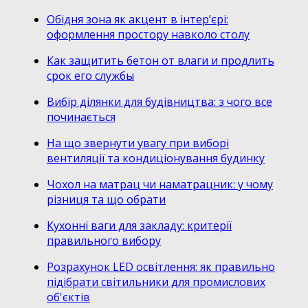
Обідня зона як акцент в інтер’єрі:
оформлення простору навколо столу
Как защитить бетон от влаги и продлить
срок его службы
Вибір ділянки для будівництва: з чого все
починається
На що звернути увагу при виборі
вентиляції та кондиціонування будинку
Чохол на матрац чи наматрацник: у чому
різниця та що обрати
Кухонні ваги для закладу: критерії
правильного вибору
Розрахунок LED освітлення: як правильно
підібрати світильники для промислових
об'єктів