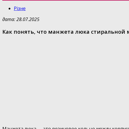
Різне
дата: 28.07.2025
Как понять, что манжета люка стирально
Манжета люка — это резиновое кольцо между корпусо