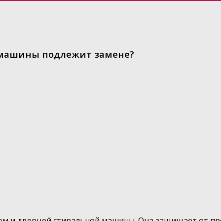
й машины подлежит замене?
м и дверцей стиральной машины. Она защищает от про