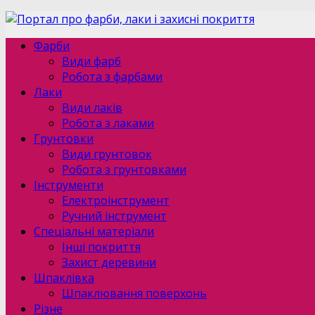
Фарби
Види фарб
Робота з фарбами
Лаки
Види лаків
Робота з лаками
Грунтовки
Види грунтовок
Робота з грунтовками
Інструменти
Електроінструмент
Ручний інструмент
Спеціальні матеріали
Інші покриття
Захист деревини
Шпаклівка
Шпаклювання поверхонь
Різне