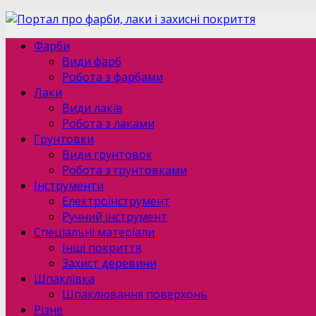
Фарби
Види фарб
Робота з фарбами
Лаки
Види лаків
Робота з лаками
Грунтовки
Види грунтовок
Робота з грунтовками
Інструменти
Електроінструмент
Ручний інструмент
Спеціальні матеріали
Інші покриття
Захист деревини
Шпаклівка
Шпаклювання поверхонь
Різне