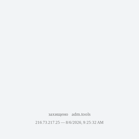
захищено
adm.tools
216.73.217.25 —
8/6/2026, 9:25:32 AM