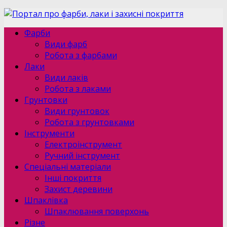
Фарби
Види фарб
Робота з фарбами
Лаки
Види лаків
Робота з лаками
Грунтовки
Види грунтовок
Робота з грунтовками
Інструменти
Електроінструмент
Ручний інструмент
Спеціальні матеріали
Інші покриття
Захист деревини
Шпаклівка
Шпаклювання поверхонь
Різне