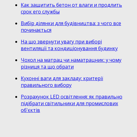
Как защитить бетон от влаги и продлить
срок его службы
Вибір ділянки для будівництва: з чого все
починається
На що звернути увагу при виборі
вентиляції та кондиціонування будинку
Чохол на матрац чи наматрацник: у чому
різниця та що обрати
Кухонні ваги для закладу: критерії
правильного вибору
Розрахунок LED освітлення: як правильно
підібрати світильники для промислових
об'єктів