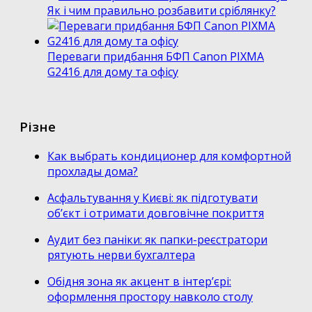
Як і чим правильно розбавити сріблянку?
Переваги придбання БФП Canon PIXMA
G2416 для дому та офісу
Різне
Как выбрать кондиционер для комфортной
прохлады дома?
Асфальтування у Києві: як підготувати
об’єкт і отримати довговічне покриття
Аудит без паніки: як папки-реєстратори
рятують нерви бухгалтера
Обідня зона як акцент в інтер’єрі:
оформлення простору навколо столу