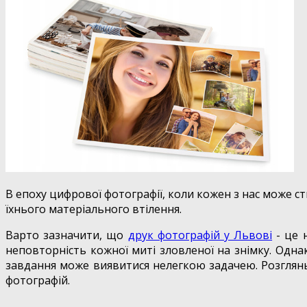
В епоху цифрової фотографії, коли кожен з нас може ств
їхнього матеріального втілення.
Варто зазначити, що
друк фотографій у Львові
- це 
неповторність кожної миті зловленої на знімку. Одна
завдання може виявитися нелегкою задачею. Розгляньм
фотографій.