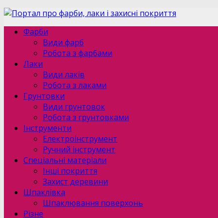
Фарби
Види фарб
Робота з фарбами
Лаки
Види лаків
Робота з лаками
Грунтовки
Види грунтовок
Робота з грунтовками
Інструменти
Електроінструмент
Ручний інструмент
Спеціальні матеріали
Інші покриття
Захист деревини
Шпаклівка
Шпаклювання поверхонь
Різне