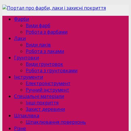
Фарби
Види фарб
Робота з фарбами
Лаки
Види лаків
Робота з лаками
Грунтовки
Види грунтовок
Робота з грунтовками
Інструменти
Електроінструмент
Ручний інструмент
Спеціальні матеріали
Інші покриття
Захист деревини
Шпаклівка
Шпаклювання поверхонь
Різне