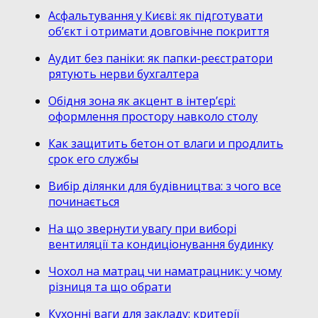
Асфальтування у Києві: як підготувати
об’єкт і отримати довговічне покриття
Аудит без паніки: як папки-реєстратори
рятують нерви бухгалтера
Обідня зона як акцент в інтер’єрі:
оформлення простору навколо столу
Как защитить бетон от влаги и продлить
срок его службы
Вибір ділянки для будівництва: з чого все
починається
На що звернути увагу при виборі
вентиляції та кондиціонування будинку
Чохол на матрац чи наматрацник: у чому
різниця та що обрати
Кухонні ваги для закладу: критерії