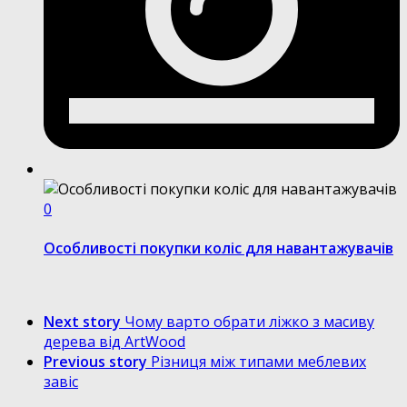
0
Особливості покупки коліс для навантажувачів
Next story
Чому варто обрати ліжко з масиву
дерева від ArtWood
Previous story
Різниця між типами меблевих
завіс