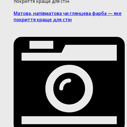
Матова, напівматова чи глянцева фарба — яке
покриття краще для стін