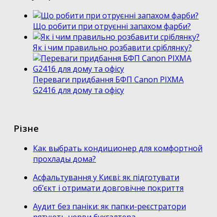
Що робити при отруєнні запахом фарби?
Як і чим правильно розбавити сріблянку?
Переваги придбання БФП Canon PIXMA
G2416 для дому та офісу
Різне
Как выбрать кондиционер для комфортной
прохлады дома?
Асфальтування у Києві: як підготувати
об’єкт і отримати довговічне покриття
Аудит без паніки: як папки-реєстратори