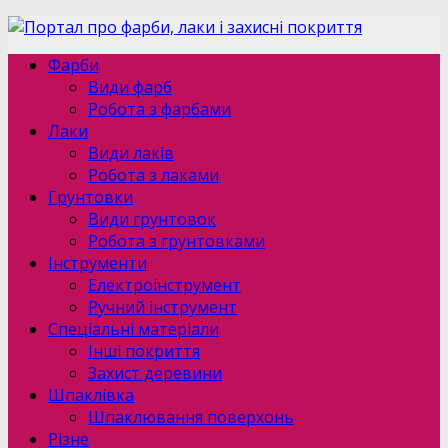
Фарби
Види фарб
Робота з фарбами
Лаки
Види лаків
Робота з лаками
Грунтовки
Види грунтовок
Робота з грунтовками
Інструменти
Електроінструмент
Ручний інструмент
Спеціальні матеріали
Інші покриття
Захист деревини
Шпаклівка
Шпаклювання поверхонь
Різне