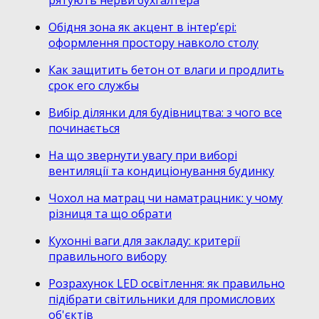
рятують нерви бухгалтера
Обідня зона як акцент в інтер’єрі:
оформлення простору навколо столу
Как защитить бетон от влаги и продлить
срок его службы
Вибір ділянки для будівництва: з чого все
починається
На що звернути увагу при виборі
вентиляції та кондиціонування будинку
Чохол на матрац чи наматрацник: у чому
різниця та що обрати
Кухонні ваги для закладу: критерії
правильного вибору
Розрахунок LED освітлення: як правильно
підібрати світильники для промислових
об'єктів