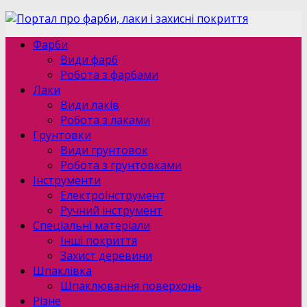
Фарби
Види фарб
Робота з фарбами
Лаки
Види лаків
Робота з лаками
Грунтовки
Види грунтовок
Робота з грунтовками
Інструменти
Електроінструмент
Ручний інструмент
Спеціальні матеріали
Інші покриття
Захист деревини
Шпаклівка
Шпаклювання поверхонь
Різне