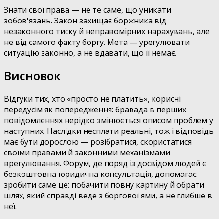
Знати свої права — не те саме, що уникати
зобов'язань. Закон захищає боржника від
незаконного тиску й неправомірних нарахувань, але
не від самого факту боргу. Мета — урегулювати
ситуацію законно, а не вдавати, що її немає.
Висновок
Відгуки тих, хто «просто не платить», корисні
передусім як попередження: бравада в перших
повідомленнях нерідко змінюється описом проблем у
наступних. Наслідки несплати реальні, тож і відповідь
має бути дорослою — розібратися, скористатися
своїми правами й законними механізмами
врегулювання. Форум, де поряд із досвідом людей є
безкоштовна юридична консультація, допомагає
зробити саме це: побачити повну картину й обрати
шлях, який справді веде з боргової ями, а не глибше в
неї.