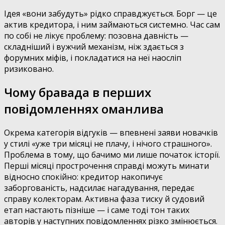
Ідея «вони забудуть» рідко справджується. Борг — це
актив кредитора, і ним займаються системно. Час сам
по собі не лікує проблему: позовна давність —
складніший і вужчий механізм, ніж здається з
форумних міфів, і покладатися на неї наосліп
ризиковано.
Чому бравада в перших
повідомленнях оманлива
Окрема категорія відгуків — впевнені заяви новачків
у стилі «уже три місяці не плачу, і нічого страшного».
Проблема в тому, що бачимо ми лише початок історії.
Перші місяці прострочення справді можуть минати
відносно спокійно: кредитор накопичує
заборгованість, надсилає нагадування, передає
справу колекторам. Активна фаза тиску й судовий
етап настають пізніше — і саме тоді тон таких
авторів у наступних повідомленнях різко змінюється.