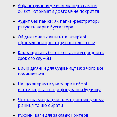
Асфальтування у Києві: як підготувати
об’єкт і отримати довговічне покриття
Аудит без паніки: як папки-реєстратори
рятують нерви бухгалтера
Обідня зона як акцент в інтер’єрі:
оформлення простору навколо столу
Как защитить бетон от влаги и продлить
срок его службы
Вибір ділянки для будівництва: з чого все
починається
На що звернути увагу при виборі
вентиляції та кондиціонування будинку
Чохол на матрац чи наматрацник: у чому
різниця та що обрати
Кухонні ваги для закладу: критерії