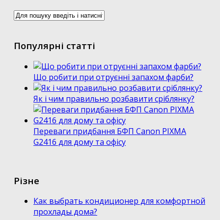
Популярні статті
Що робити при отруєнні запахом фарби?
Як і чим правильно розбавити сріблянку?
Переваги придбання БФП Canon PIXMA
G2416 для дому та офісу
Різне
Как выбрать кондиционер для комфортной
прохлады дома?