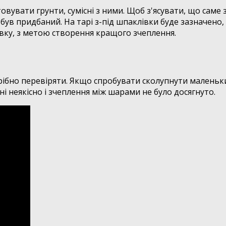
вати грунти, сумісні з ними. Щоб з'ясувати, що саме з
був придбаний. На тарі з-під шпаклівки буде зазначено, 
овку, з метою створення кращого зчеплення.
рібно перевіряти. Якщо спробувати сколупнути маленьк
 неякісно і зчеплення між шарами не було досягнуто.