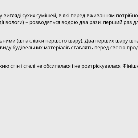
у вигляді сухих сумішей, в які перед вживанням потрібн
дії вологи) – розводяться водою два рази: перший раз д
ьними (шпаклівки першого шару). Два перших шару шпак
виду будівельних матеріалів ставлять перед своєю прод
 стін і стелі не обсипалася і не розтріскувалася. Фініш