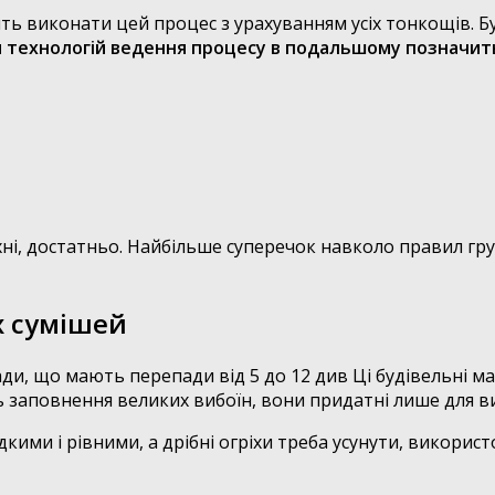
 виконати цей процес з урахуванням усіх тонкощів. Буд
технологій ведення процесу в подальшому позначитьс
і, достатньо. Найбільше суперечок навколо правил грун
х сумішей
ди, що мають перепади від 5 до 12 див Ці будівельні м
ть заповнення великих вибоїн, вони придатні лише для в
кими і рівними, а дрібні огріхи треба усунути, викори