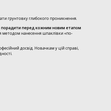
вати грунтовку глибокого проникнення.
ь порадити перед кожним новим етапом
я методом нанесення шпаклівки «по-
есійний досвід. Новачкам у цій справі,
ності.