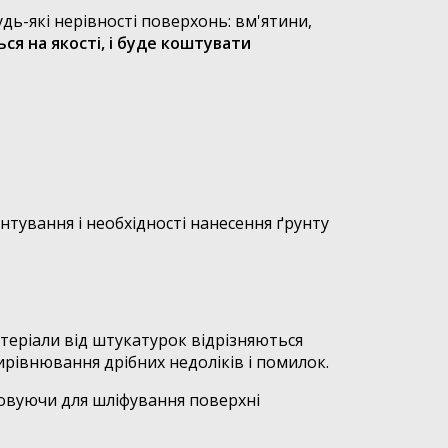
ь-які нерівності поверхонь: вм'ятини,
я на якості, і буде коштувати
тування і необхідності нанесення ґрунту
атеріали від штукатурок відрізняються
ирівнювання дрібних недоліків і помилок.
стовуючи для шліфування поверхні