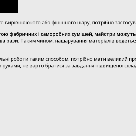
го вирівнюючого або фінішного шару, потрібно застосу
гою фабричних і саморобних сумішей, майстри можут
ва рази.
Таким чином, нашарування матеріалів ведетьс
ні роботи таким способом, потрібно мати великий проф
руками, не варто братися за завдання підвищеної склад