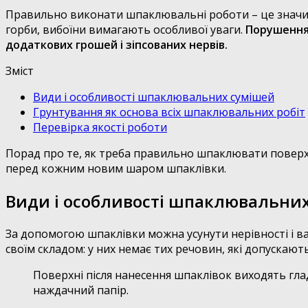
Правильно виконати шпаклювальні роботи – це значить
горби, вибоїни вимагають особливої уваги.
Порушення 
додаткових грошей і зіпсованих нервів.
Зміст
Види і особливості шпаклювальних сумішей
Грунтування як основа всіх шпаклювальних робіт
Перевірка якості роботи
Порад про те, як треба правильно шпаклювати поверхн
перед кожним новим шаром шпаклівки.
Види і особливості шпаклювальни
За допомогою шпаклівки можна усунути нерівності і ва
своїм складом: у них немає тих речовин, які допускаю
Поверхні після нанесення шпаклівок виходять глад
наждачний папір.