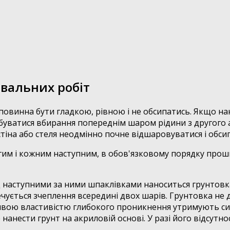
ювальних робіт
овинна бути гладкою, рівною і не обсипатись. Якщо нан
дбуватися вбирання попереднім шаром рідини з другого 
стіна або стеля неодмінно почне відшаровуватися і обси
угим і кожним наступним, в обов'язковому порядку пр
наступними за ними шпаклівками наноситься грунтовка
чується зчеплення всередині двох шарів. Грунтовка не д
бливою властивістю глибокого проникнення утримують с
анести грунт на акриловій основі. У разі його відсутно