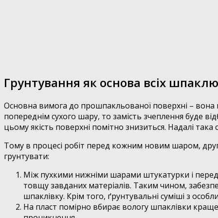
Грунтування як основа всіх шпакл
Основна вимога до прошпакльованої поверхні – вона п
попереднім сухого шару, то замість зчеплення буде ві
цьому якість поверхні помітно знизиться. Надалі така 
Тому в процесі робіт перед кожним новим шаром, др
грунтувати:
Між пухкими нижніми шарами штукатурки і перед 
товщу завданих матеріалів. Таким чином, забезпе
шпаклівку. Крім того, ґрунтувальні суміші з осо
На пласт помірно вбирає вологу шпаклівки краще н
проникнення.