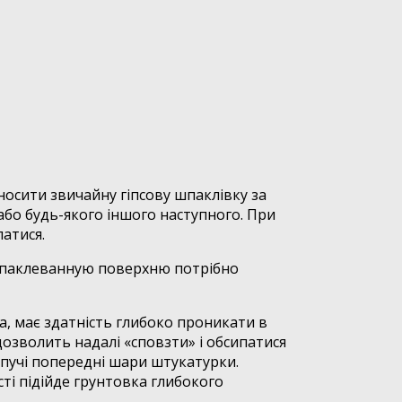
осити звичайну гіпсову шпаклівку за
або будь-якого іншого наступного. При
патися.
ошпаклеванную поверхню потрібно
, має здатність глибоко проникати в
озволить надалі «сповзти» і обсипатися
ипучі попередні шари штукатурки.
сті підійде грунтовка глибокого