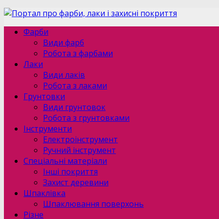
Фарби
Види фарб
Робота з фарбами
Лаки
Види лаків
Робота з лаками
Грунтовки
Види грунтовок
Робота з грунтовками
Інструменти
Електроінструмент
Ручний інструмент
Спеціальні матеріали
Інші покриття
Захист деревини
Шпаклівка
Шпаклювання поверхонь
Різне